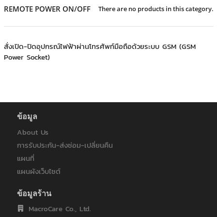
+
KVM
REMOTE POWER ON/OFF
There are no products in this category.
+
PDU
+
CONNECTIVITY
สั่งเปิด-ปิดอุปกรณ์ไฟฟ้าผ่านโทรศัพท์มือถือด้วยระบบ GSM (GSM
Power Socket)
+
IOT
+
OTHER
SUPPORT
ข้อมูล
CONTACT US
About Us
การรับประกัน-ส่งซ่อม-เปลี่ยนคืน
ABOUT US
แผนที่
แผนผังเว็บไซต์
ข้อมูลร้าน
MacroCare Co., Ltd.