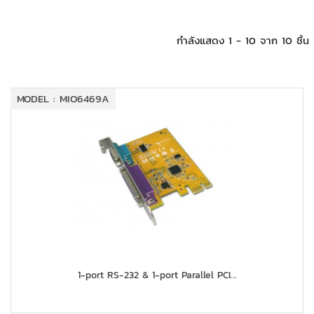
+
KVM
+
PDU
กำลังแสดง 1 - 10 จาก 10 ชิ้น
+
CONNECTIVITY
+
IOT
MODEL : MIO6469A
+
OTHER
SUPPORT
CONTACT US
ABOUT US
1-port RS-232 & 1-port Parallel PCI...