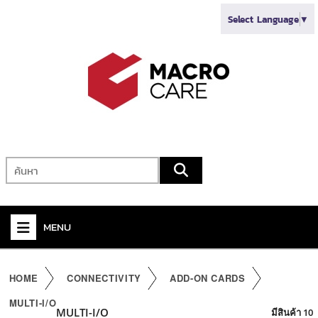
Select Language
▼
MENU
+
VIDEO
HOME
CONNECTIVITY
ADD-ON CARDS
+
AUDIO
MULTI-I/O
MULTI-I/O
มีสินค้า 10