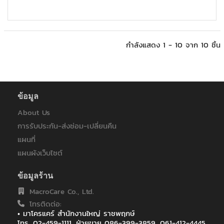
กำลังแสดง 1 - 10 จาก 10 ชิ้น
ข้อมูล
About Us
การรับประกัน-ส่งซ่อม-เปลี่ยนคืน
แผนที่
แผนผังเว็บไซต์
ข้อมูลร้าน
MacroCare Co., Ltd.
โทรติดต่อ:
• มาโครแคร์ สำนักงานใหญ่ ราชพฤกษ์
โทร. 02-459-1111, ฝ่ายขาย 086-399-3859, 061-412-4445