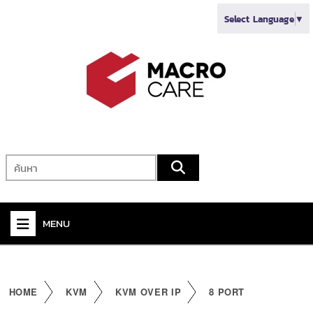
Select Language
▼
MENU
+
VIDEO
+
AUDIO
HOME
KVM
KVM OVER IP
8 PORT