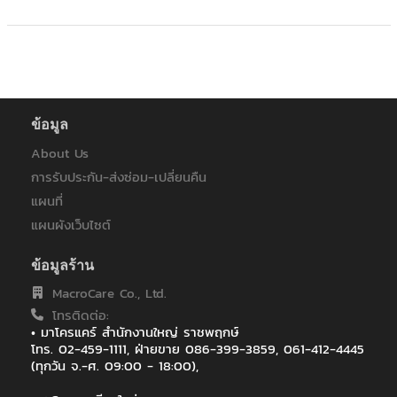
+
KVM
+
PDU
+
CONNECTIVITY
+
IOT
ข้อมูล
About Us
+
OTHER
การรับประกัน-ส่งซ่อม-เปลี่ยนคืน
SUPPORT
แผนที่
แผนผังเว็บไซต์
CONTACT US
ข้อมูลร้าน
ABOUT US
MacroCare Co., Ltd.
โทรติดต่อ:
• มาโครแคร์ สำนักงานใหญ่ ราชพฤกษ์
โทร. 02-459-1111, ฝ่ายขาย 086-399-3859, 061-412-4445
(ทุกวัน จ.-ศ. 09:00 - 18:00),