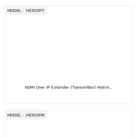
MODEL : HE100PT
HDMI Over IP Extender (Transmitter) Matrix...
MODEL : HE100PR