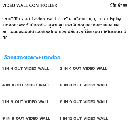
+
KVM
VIDEO WALL CONTROLLER
มีสินค้า 88
+
PDU
ระบบวิดีโอวอลล์ (Video Wall) สำหรับจอห้องควบคุม, LED Display
และจอภาพระดับมืออาชีพ ผู้ควบคุมมองเห็นข้อมูลจากหลายแหล่งและ
+
CONNECTIVITY
สถานะของระบบได้แบบเรียลไทม์ ช่วยเปลี่ยนจอทีวีธรรมดา ให้โดดเด่น มี
มิติ
+
IOT
+
OTHER
เลือกแสดงเฉพาะหมวดย่อย
SUPPORT
1 IN 4 OUT VIDEO WALL
2 IN 4 OUT VIDEO WALL
CONTACT US
4 IN 4 OUT VIDEO WALL
8 IN 8 OUT VIDEO WALL
ABOUT US
1 IN 9 OUT VIDEO WALL
8 IN 9 OUT VIDEO WALL
9 IN 9 OUT VIDEO WALL
1 IN 12 OUT VIDEO WALL