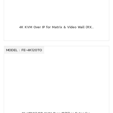
4K KVM Over IP for Matrix & Video Wall (RX...
MODEL : FE-4K120TO