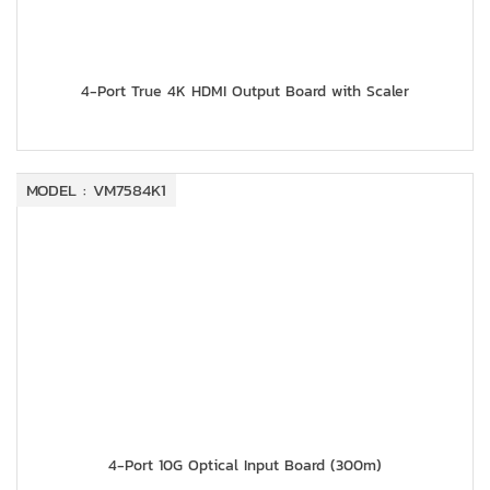
4-Port True 4K HDMI Output Board with Scaler
MODEL : VM7584K1
4-Port 10G Optical Input Board (300m)