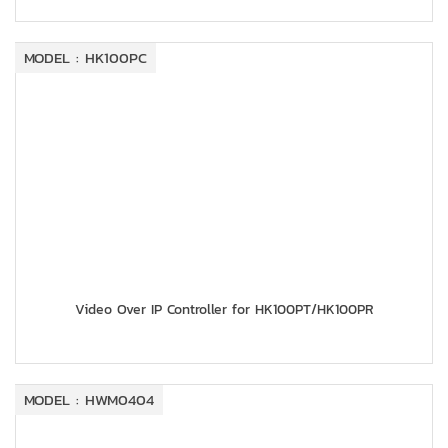
MODEL : HK100PC
Video Over IP Controller for HK100PT/HK100PR
MODEL : HWM0404