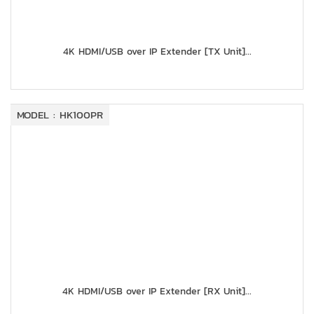
4K HDMI/USB over IP Extender [TX Unit]...
MODEL : HK100PR
4K HDMI/USB over IP Extender [RX Unit]...