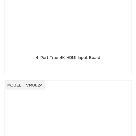
4-Port True 4K HDMI Input Board
MODEL : VM8824