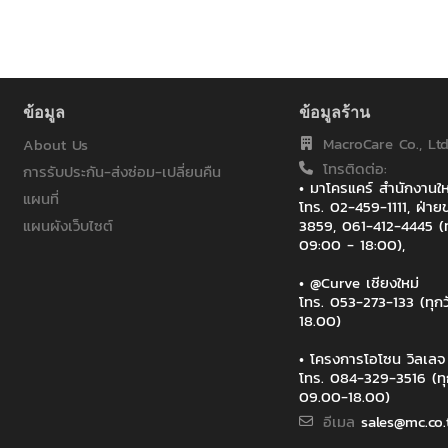
ข้อมูล
ข้อมูลร้าน
MacroCare Co., Ltd
About Us
โทรติดต่อ:
การรับประกัน-ส่งซ่อม-เปลี่ยนคืน
• มาโครแคร์ สำนักงาน
แผนที่
โทร. 02-459-1111, ฝ่
แผนผังเว็บไซต์
3859, 061-412-4445 (ท
09:00 - 18:00),
• @Curve เชียงใหม่
โทร. 053-273-133 (ทุก
18.00)
• โครงการโอโซน วิลเล
โทร. 084-329-3516 (ทุ
09.00-18.00)
อีเมล
sales@mc.co.