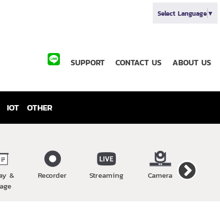
Select Language
▼
SUPPORT
CONTACT US
ABOUT US
IOT
OTHER
ay &
Recorder
Streaming
Camera
Wirel
age