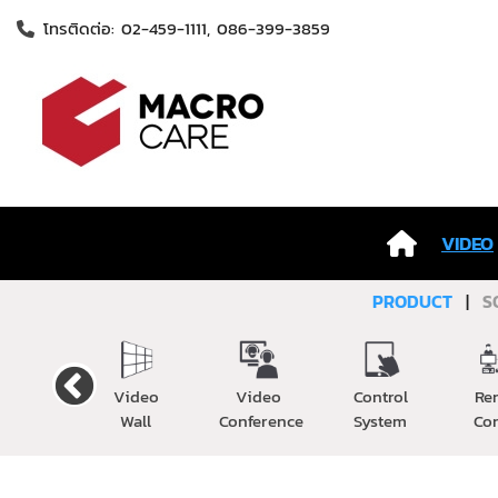
โทรติดต่อ: 02-459-1111, 086-399-3859
VIDEO
PRODUCT
|
S
Cable
Video
Video
Control
Re
Wall
Conference
System
Co