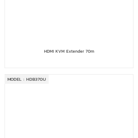
HDMI KVM Extender 70m
MODEL : HDB370U