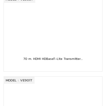
70 m. HDMI HDBaseT-Lite Transmitter...
MODEL : VE901T