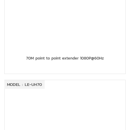
70M point to point extender 1080P@60Hz
MODEL : LE-UH70