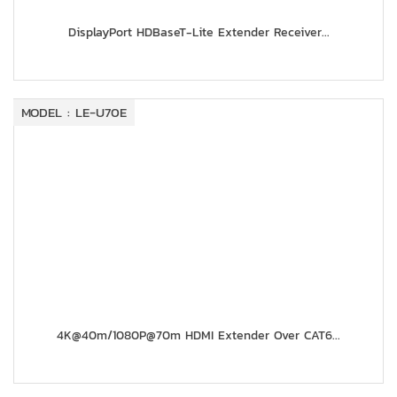
DisplayPort HDBaseT-Lite Extender Receiver...
MODEL : LE-U70E
4K@40m/1080P@70m HDMI Extender Over CAT6...