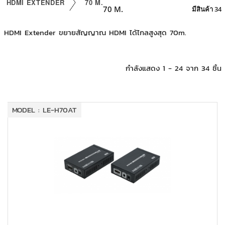
HDMI EXTENDER
70 M.
+
KVM
70 M.
มีสินค้า 34
+
PDU
HDMI Extender ขยายสัญญาณ HDMI ได้ไกลสูงสุด 70m.
+
CONNECTIVITY
กำลังแสดง 1 - 24 จาก 34 ชิ้น
+
IOT
+
OTHER
MODEL : LE-H70AT
SUPPORT
CONTACT US
ABOUT US