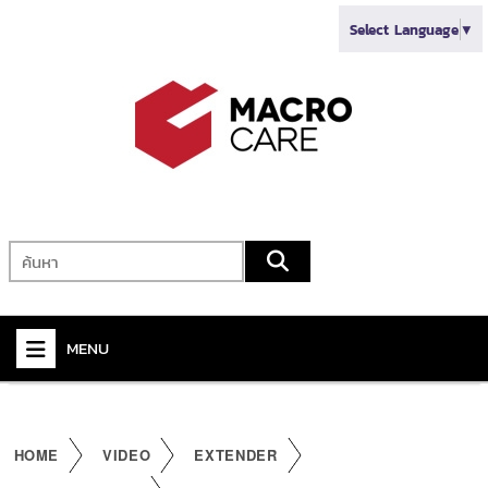
Select Language
▼
MENU
+
VIDEO
+
AUDIO
HOME
VIDEO
EXTENDER