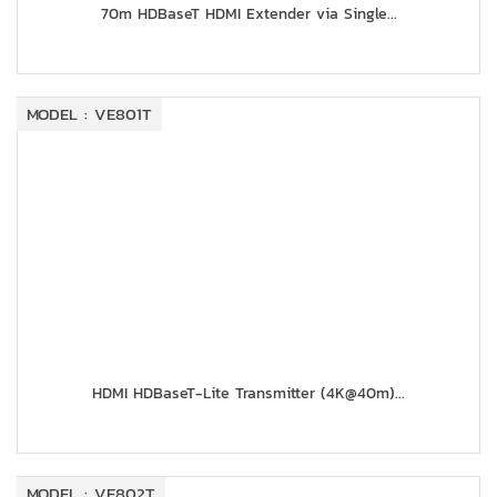
70m HDBaseT HDMI Extender via Single...
MODEL : VE801T
HDMI HDBaseT-Lite Transmitter (4K@40m)...
MODEL : VE802T