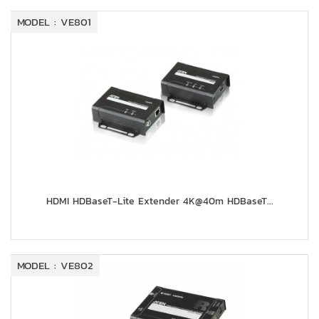
MODEL : VE801
HDMI HDBaseT-Lite Extender 4K@40m HDBaseT...
MODEL : VE802