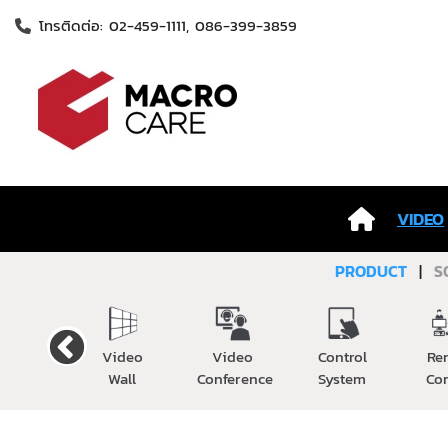
โทรติดต่อ: 02-459-1111, 086-399-3859
VIDEO
PRODUCT
|
S
Cable
Video
Video
Control
Re
Wall
Conference
System
Co