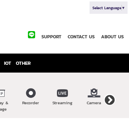
Select Language
▼
SUPPORT
CONTACT US
ABOUT US
IOT
OTHER
ay &
Recorder
Streaming
Camera
Wirel
age