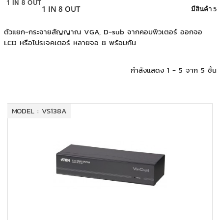
1 IN 8 OUT
+
KVM
1 IN 8 OUT
มีสินค้า 5
+
PDU
ตัวแยก-กระจายสัญญาณ VGA, D-sub จากคอมพิวเตอร์ ออกจอ
LCD หรือโปรเจคเตอร์ หลายจอ 8 พร้อมกัน
+
CONNECTIVITY
+
IOT
กำลังแสดง 1 - 5 จาก 5 ชิ้น
+
OTHER
SUPPORT
MODEL : VS138A
CONTACT US
ABOUT US