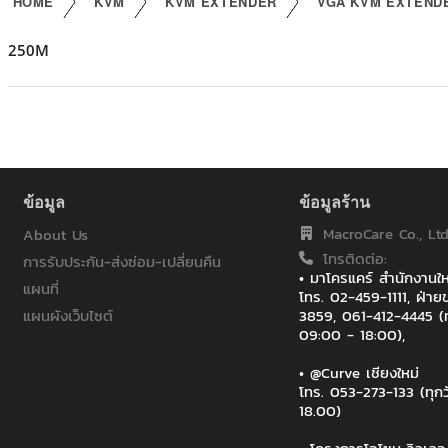
HOME
KVM
KVM EXTENDER
VGA KVM EXTEND
250M
ข้อมูล
ข้อมูลร้าน
MacroCare Co., Ltd
About Us
โทรติดต่อ:
การรับประกัน-ส่งซ่อม-เปลี่ยนคืน
• มาโครแคร์ สำนักงาน
แผนที่
โทร. 02-459-1111, ฝ่
แผนผังเว็บไซต์
3859, 061-412-4445 (ท
09:00 - 18:00),
• @Curve เชียงใหม่
โทร. 053-273-133 (ทุก
18.00)