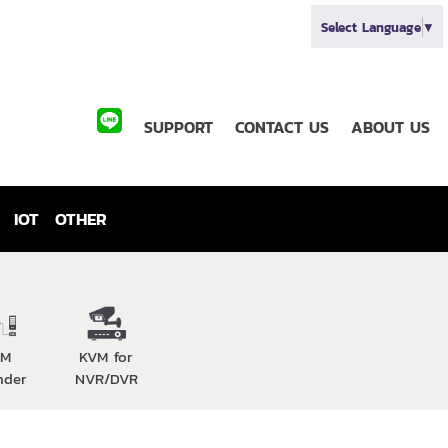
Select Language
▼
SUPPORT
CONTACT US
ABOUT US
IOT
OTHER
VM
KVM for
nder
NVR/DVR