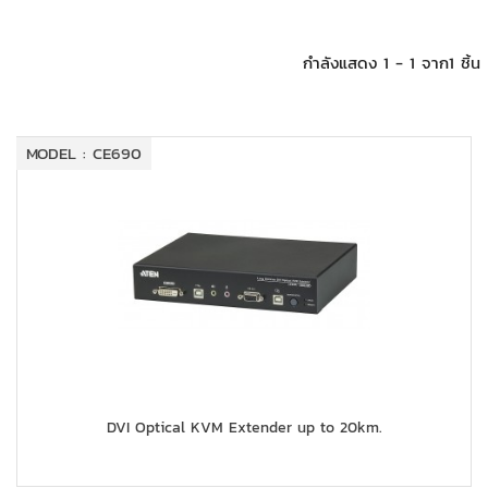
+
KVM
+
PDU
กำลังแสดง 1 - 1 จาก1 ชิ้น
+
CONNECTIVITY
+
IOT
MODEL : CE690
+
OTHER
SUPPORT
CONTACT US
ABOUT US
DVI Optical KVM Extender up to 20km.