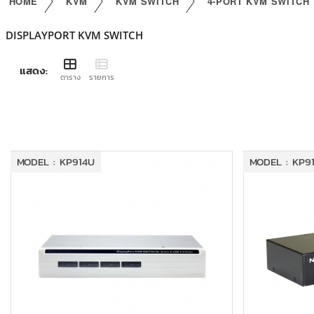
HOME
KVM
KVM SWITCH
4-PORT KVM SWITCH
DISPLAYPORT KVM SWITCH
แสดง:
ตาราง
รายการ
MODEL : KP914U
MODEL : KP9