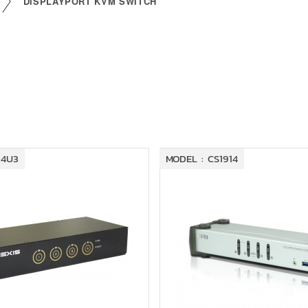
DISPLAYPORT KVM SWITCH
14U3
MODEL : CS1914