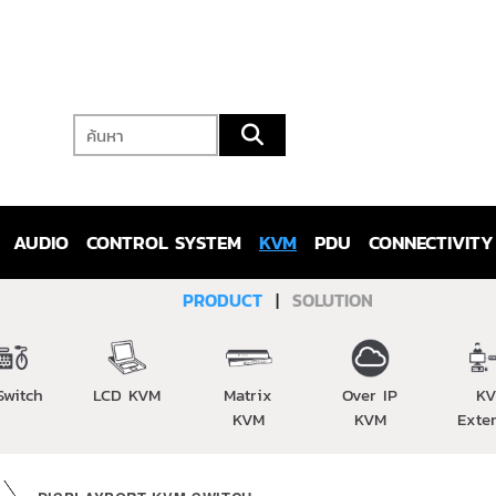
AUDIO
CONTROL SYSTEM
KVM
PDU
CONNECTIVITY
PRODUCT
|
SOLUTION
Switch
LCD KVM
Matrix
Over IP
K
KVM
KVM
Exte