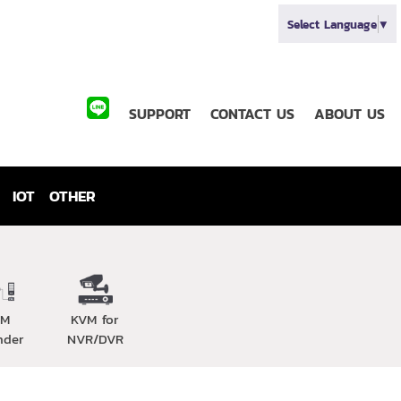
Select Language
▼
SUPPORT
CONTACT US
ABOUT US
IOT
OTHER
VM
KVM for
nder
NVR/DVR