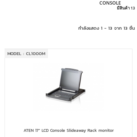
+
KVM
CONSOLE
มีสินค้า 13
+
PDU
กำลังแสดง 1 - 13 จาก 13 ชิ้น
+
CONNECTIVITY
+
IOT
MODEL : CL1000M
+
OTHER
SUPPORT
CONTACT US
ABOUT US
ATEN 17" LCD Console Slideaway Rack monitor