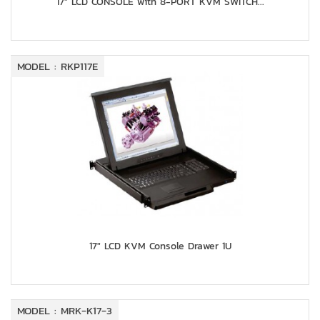
17" LCD CONSOLE with 8-PORT KVM SWITCH...
MODEL : RKP117E
17" LCD KVM Console Drawer 1U
MODEL : MRK-K17-3