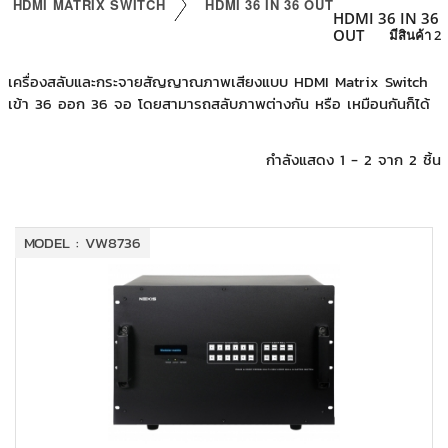
HDMI MATRIX SWITCH
HDMI 36 IN 36 OUT
+
KVM
HDMI 36 IN 36
OUT
มีสินค้า 2
+
PDU
เครื่องสลับและกระจายสัญญาณภาพเสียงแบบ HDMI Matrix Switch
+
CONNECTIVITY
เข้า 36 ออก 36 จอ โดยสามารถสลับภาพต่างกัน หรือ เหมือนกันก็ได้
+
IOT
กำลังแสดง 1 - 2 จาก 2 ชิ้น
+
OTHER
SUPPORT
MODEL : VW8736
CONTACT US
ABOUT US