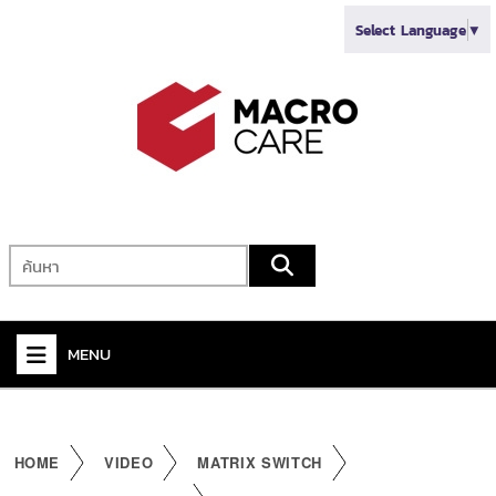
Select Language
▼
MENU
+
VIDEO
+
AUDIO
HOME
VIDEO
MATRIX SWITCH