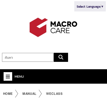
Select Language
▼
MENU
+
VIDEO
HOME
MANUAL
WECLASS
+
AUDIO