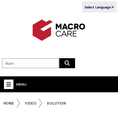
Select Language
▼
MENU
+
VIDEO
HOME
VIDEO
SOLUTION
+
AUDIO