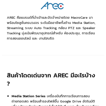
+
KVM
+
PDU
AREC คือแบรนด์ที่นำเข้าและจัดจำหน่ายโดย MacroCare มา
+
พร้อมโซลูชั่นครบวงจร ระดับมืออาชีพทั้งด้าน Media Station,
CONNECTIVITY
Streaming, ระบบ Auto Tracking, กล้อง PTZ และ Speaker
+
IOT
Tracking มุ่งเน้นพัฒนาอุปกรณ์สำหรับ ห้องประชุม, การเรียน
การสอนออนไลน์ และ งานไฮบริด
+
OTHER
SUPPORT
CONTACT US
สินค้าโดดเด่นจาก AREC มีอะไรบ้าง
ABOUT US
?
Media Station Series
เครื่องบันทึกการเรียนการสอน
ถ่ายทอดสด พร้อมสำรองไฟล์ขึ้น Google Drive อัตโนมัติ