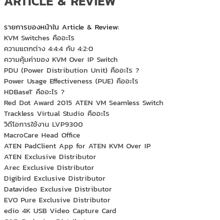
ARTICLE & REVIEW
+
KVM
+
PDU
รายการของหน้าใน Article & Review:
KVM Switches คืออะไร
+
CONNECTIVITY
ความแตกต่าง 4:4:4 กับ 4:2:0
ความคุ้มค่าของ KVM Over IP Switch
+
IOT
PDU (Power Distribution Unit) คืออะไร ?
Power Usage Effectiveness (PUE) คืออะไร
+
OTHER
HDBaseT คืออะไร ?
Red Dot Award 2015 ATEN VM Seamless Switch
SUPPORT
Trackless Virtual Studio คืออะไร
วิดีโอการใช้งาน LVP9300
CONTACT US
MacroCare Head Office
ATEN PadClient App for ATEN KVM Over IP
ABOUT US
ATEN Exclusive Distributor
Arec Exclusive Distributor
Digibird Exclusive Distributor
Datavideo Exclusive Distributor
EVO Pure Exclusive Distributor
edio 4K USB Video Capture Card