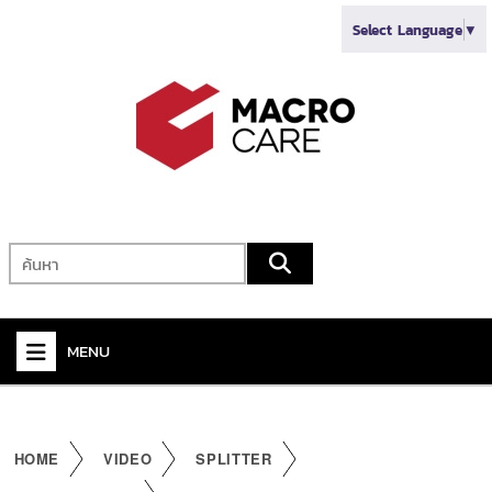
Select Language
▼
MENU
+
VIDEO
+
AUDIO
HOME
VIDEO
SPLITTER