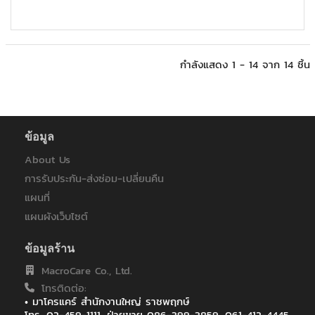
กำลังแสดง 1 - 14 จาก 14 ชิ้น
ข้อมูล
About Us
การรับประกัน-ส่งซ่อม-เปลี่ยนคืน
แผนที่
แผนผังเว็บไซต์
ข้อมูลร้าน
MacroCare Co., Ltd.
โทรติดต่อ:
• มาโครแคร์ สำนักงานใหญ่ ราชพฤกษ์
โทร. 02-459-1111, ฝ่ายขาย 086-399-3859, 061-412-4445