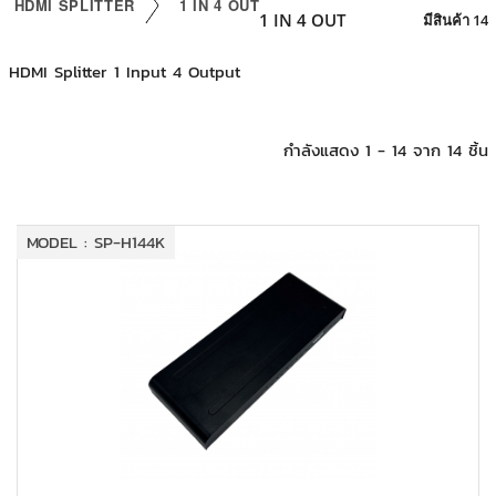
HDMI SPLITTER
1 IN 4 OUT
+
KVM
1 IN 4 OUT
มีสินค้า 14
+
PDU
HDMI Splitter 1 Input 4 Output
+
CONNECTIVITY
กำลังแสดง 1 - 14 จาก 14 ชิ้น
+
IOT
+
OTHER
MODEL : SP-H144K
SUPPORT
CONTACT US
ABOUT US