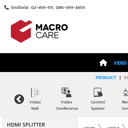
โทรติดต่อ: 02-459-1111, 086-399-3859
VIDEO
PRODUCT
|
S
Cable
Video
Video
Control
Re
Wall
Conference
System
Co
HDMI SPLITTER