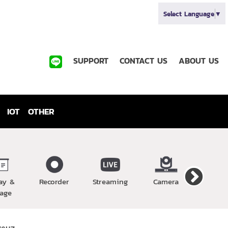
Select Language
▼
SUPPORT
CONTACT US
ABOUT US
IOT
OTHER
ay &
Recorder
Streaming
Camera
Wirel
age