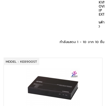
+
KVM
KV
OVE
IP
+
PDU
EXT
มี
+
CONNECTIVITY
สินค้า
10
+
IOT
กำลังแสดง 1 - 10 จาก 10 ชิ้น
+
OTHER
SUPPORT
MODEL : KE8900ST
CONTACT US
ABOUT US