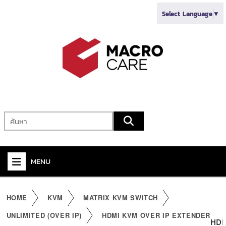
Select Language
▼
MENU
+
VIDEO
HOME
KVM
MATRIX KVM SWITCH
+
AUDIO
UNLIMITED (OVER IP)
HDMI KVM OVER IP EXTENDER
HDM