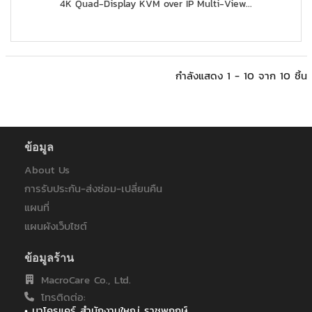
4K Quad-Display KVM over IP Multi-View...
กำลังแสดง 1 - 10 จาก 10 ชิ้น
ข้อมูล
About Us
การรับประกัน-ส่งซ่อม-เปลี่ยนคืน
แผนที่
แผนผังเว็บไซต์
ข้อมูลร้าน
MacroCare Co., Ltd.
โทรติดต่อ:
• มาโครแคร์ สำนักงานใหญ่ ราชพฤกษ์