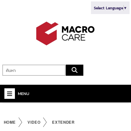
Select Language
▼
MENU
+
VIDEO
+
AUDIO
HOME
VIDEO
EXTENDER