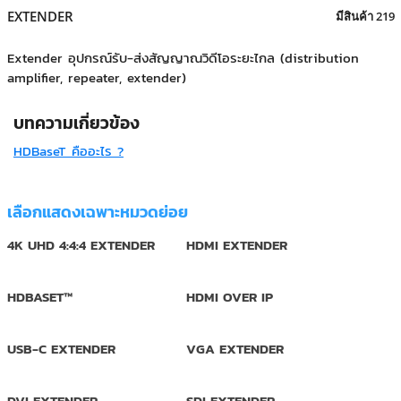
+
KVM
EXTENDER
มีสินค้า 219
+
PDU
Extender อุปกรณ์รับ-ส่งสัญญาณวิดีโอระยะไกล (distribution
amplifier, repeater, extender)
+
CONNECTIVITY
บทความเกี่ยวข้อง
+
IOT
HDBaseT คืออะไร ?
+
OTHER
SUPPORT
เลือกแสดงเฉพาะหมวดย่อย
CONTACT US
4K UHD 4:4:4 EXTENDER
HDMI EXTENDER
ABOUT US
HDBASET™
HDMI OVER IP
USB-C EXTENDER
VGA EXTENDER
DVI EXTENDER
SDI EXTENDER