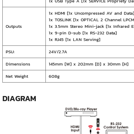
1x USB Type A [1x SERVICE Propriety Da
1x HDMI [1x Uncompressed AV and Data
1x TOSLINK [1x OPTICAL 2 Channel LPCM
Outputs
1x 3.5mm Stereo Mini-jack [1x Infrared E
1x 9-pin D-sub [1x RS-232 Data]
1x RJ45 [1x LAN Serving]
PSU:
24V/2.7A
Dimensions
145mm [W] x 202mm [D] x 30mm [H]
Net Weight
608g
DIAGRAM