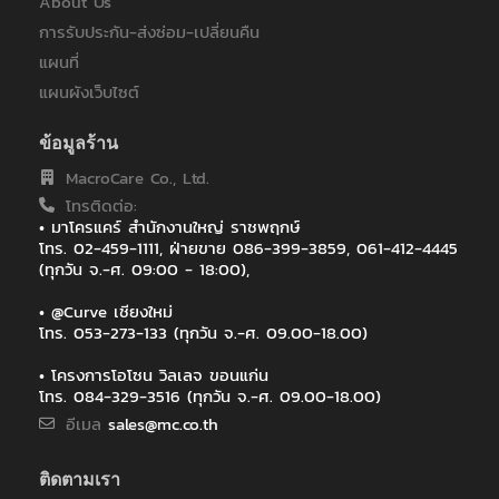
About Us
ของขวัญคลีนิค
คณะรัฐศาสตร์และรัฐประศาสนศาสตร์มหาวิทยาลัยเชียงใหม่
การรับประกัน-ส่งซ่อม-เปลี่ยนคืน
คณะสัตวแพทยศาสตร์ มหาวิทยาลัยเกษตรศาสตร์
แผนที่
คณะแพทย์ศาสตร์ มหาวิทยาลัยนเรศวร
แผนผังเว็บไซต์
ตลาดหลักทรัพย์แห่งประเทศไทย
ทบ.บ้านบึง
ข้อมูลร้าน
บริษัท 285 ก่อสร้าง จำกัด
บริษัท บลู บ๊อกซ์ สปอร์ต ไอ.ดี จำกัด
MacroCare Co., Ltd.
บริษัท ปตท.สำรวจและผลิตปิโตรเลียม จำกัด (RSB)
โทรติดต่อ:
บริษัท ยูนิเทค เฮลท์แคร์ จำกัด
• มาโครแคร์ สำนักงานใหญ่ ราชพฤกษ์
โทร. 02-459-1111, ฝ่ายขาย 086-399-3859, 061-412-4445
บริษัท สปินซอพต์ จำกัด
(ทุกวัน จ.-ศ. 09:00 - 18:00),
บริษัท สยามคอมเฟรสเชอร์อุตสาหกรรม จำกัด (แหลมฉบัง)
บริษัท สยามแท็ค จำกัด
• @Curve เชียงใหม่
บริษัท หับโห้หิ้น บางกอก จำกัด
โทร. 053-273-133 (ทุกวัน จ.-ศ. 09.00-18.00)
บริษัท ห้างสรรพสินค้าโรบินสัน จำกัด (มหาชน) สาขาพระราม 9
บริษัท อมรินทร์ เทเลวิชั่น จำกัด
• โครงการโอโซน วิลเลจ ขอนแก่น
โทร. 084-329-3516 (ทุกวัน จ.-ศ. 09.00-18.00)
บริษัท ออนดีมานด์ เอ็ดดูเคชั่น จำกัด
บริษัท เทคโนเลจ จำกัด
อีเมล
sales@mc.co.th
บริษัท เลนโซ่ วิล จำกัด
บริษัท โมปิเพียร์ จำกัด
ติดตามเรา
บริษัท โยโกกาว่า จำกัด