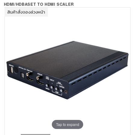
+
KVM
HDMI/HDBASET TO HDMI SCALER
สินค้าสั่งจองล่วงหน้า
+
PDU
+
CONNECTIVITY
+
IOT
+
OTHER
SUPPORT
CONTACT US
ABOUT US
Tap to expand