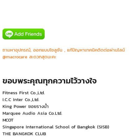
บริษัท ไทยประกันชีวิต จำกัด (บางใหญ่,บางบัวทอง)
AP Property
AstraZeneca
ถามหาอุปกรณ์, ออกแบบโซลูชัน , แก้ปัญหาเทคนิคติดต่อผ่านไลน์
BUZZ VIPHAVADI
@macrocare สะดวกสุดนะคะ
Celestica (Thailand) Ltd.
Comferrence Room BKH-OR
Double A
ขอบพระคุณทุกความไว้วางใจ
F.E.S.Co.,Ltd.
Fitness First Co.,Ltd.
I.C.C Inter Co.,Ltd.
King Power ซอยรางน้ำ
Marquee Audio Asia Co.Ltd.
MCOT
Singapore International School of Bangkok (SISB)
THE BANGKOK CLUB
Toyota Lampang