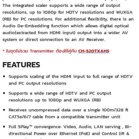
The integrated scaler supports a wide range of output
resolutions, up to 1080p for HDTV resolutions and WUXGA
(RB) for PC resolutions. For additional flexibility, there is an
Audio De-Embedding function which allows digital optical
audio(extracted from HDMI input) output into a wider AV
system or direct connection to an AV Receiver.
* ในชุดไม่รวม Transmitter ต้องใช้คู่กับ
CH-520TXAHS
FEATURES
Supports scaling of the HDMI input to full range of HDTV
and PC output resolutions
Supports a wide range of HDTV and PC output
resolutions up to 1080p and WUXGA (RB)
Receives uncompressed data over a single 100m/328 ft
CAT5e/6/7 cable from a compatible transmitter unit
Full 5Play™ convergence: Video, Audio, LAN serving , Bi-
directional Power over Ethernet (PoE) and Control (IR &