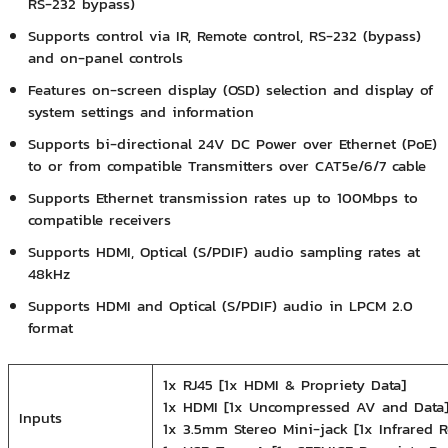
RS-232 bypass)
Supports control via IR, Remote control, RS-232 (bypass)
and on-panel controls
Features on-screen display (OSD) selection and display of
system settings and information
Supports bi-directional 24V DC Power over Ethernet (PoE)
to or from compatible Transmitters over CAT5e/6/7 cable
Supports Ethernet transmission rates up to 100Mbps to
compatible receivers
Supports HDMI, Optical (S/PDIF) audio sampling rates at
48kHz
Supports HDMI and Optical (S/PDIF) audio in LPCM 2.0
format
1x RJ45 [1x HDMI & Propriety Data]
1x HDMI [1x Uncompressed AV and Data
Inputs
1x 3.5mm Stereo Mini-jack [1x Infrared R