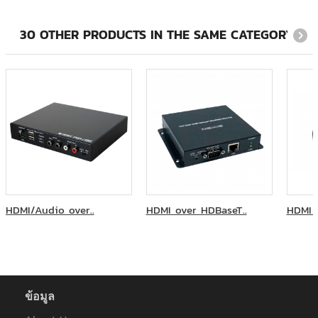
TOYOTA TSUSHO ELECTRONICS(THAILAND) CO.,LTD.
U-Bar Khonkaen
30 OTHER PRODUCTS IN THE SAME CATEGORY:
We TV
กทม.โรงบำบัดน้ำเสีย
กรมธนารักษ์ จ.เชียงใหม่
กรมป้องกัน ปรับปรุงห้องบัญชการขนส่ง
กรมสื่อสารทหารเรือ
กรมสื่อสารทหารเรือ Solution 2
กรมอิเล็กทรอนิกส์ทหารเรือ
กระทรวงมหาดไทย
กองทัพเรือ
กองทัพเรือภูเก็ต
กองพลพัฒนาที่ 1 ค่ายศรีสุริยวงศ์
HDMI/Audio over..
HDMI over HDBaseT..
HDMI 
การรถไฟแห่งประเทศไทย
การสื่อสารและเทคโนโลยีสารสนเทศทหารเรือ
การไฟฟ้านครหลวง
การไฟฟ้านครหลวง(บางพลี)
การไฟฟ้านครหลวง(ประเวศ)
การไฟฟ้านครหลวง(วัดเลียบ)
ข้อมูล
การไฟฟ้าส่วนภูมิภาค