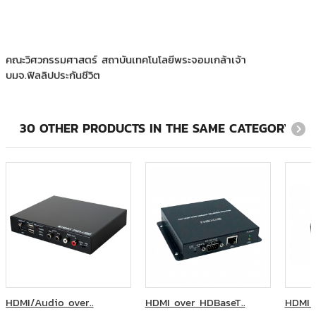
คณะวิศวกรรมศาสตร์ สถาบันเทคโนโลยีพระจอมเกล้าเจ้า
บมจ.ฟิลลิปประกันชีวิต
มหาวิทยาลัยราชภัฎพระนคร หอประชุมกิจจาทร
AstraZeneca
โครงการ อนันดา อาคาร FYI ชั้น 11
30 OTHER PRODUCTS IN THE SAME CATEGORY:
HDMI/Audio over..
HDMI over HDBaseT..
HDMI 