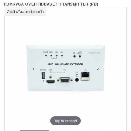
+
KVM
HDMI/VGA OVER HDBASET TRANSMITTER (PD)
สินค้าสั่งจองล่วงหน้า
+
PDU
+
CONNECTIVITY
+
IOT
+
OTHER
SUPPORT
CONTACT US
ABOUT US
Tap to expand