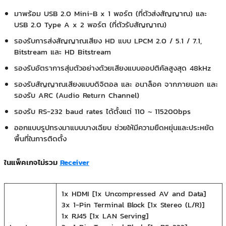
มาพร้อม USB 2.0 Mini-B x 1 พอร์ต (ที่ตัวส่งสัญญาณ) และ
USB 2.0 Type A x 2 พอร์ต (ที่ตัวรับสัญญาณ)
รองรับการส่งสัญญาณเสียง HD แบบ LPCM 2.0 / 5.1 / 7.1,
Bitstream และ HD Bitstream
รองรับอัตราการสุ่มตัวอย่างด้วยเสียงแบบออปติคัลสูงสุด 48kHz
รองรับสัญญาณเสียงแบบดิจิตอล และ อนาล็อค จากภายนอก และ
รองรับ ARC (Audio Return Channel)
รองรับ RS-232 baud rates ได้ตั้งแต่ 110 ~ 115200bps
ออกแบบรูปทรงมาแบบบางเฉียบ ช่วยให้มีความยืดหยุ่นและประหยัด
พื้นที่ในการติดตั้ง
ในแพ็คเกจไม่รวม
Receiver
1x HDMI [1x Uncompressed AV and Data]
3x 1-Pin Terminal Block [1x Stereo (L/R)]
1x RJ45 [1x LAN Serving]