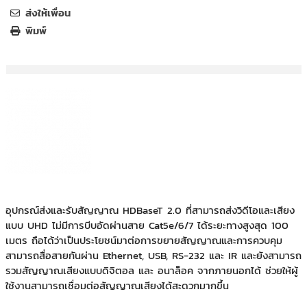
ส่งให้เพื่อน
พิมพ์
อุปกรณ์ส่งและรับสัญญาณ HDBaseT 2.0 ที่สามารถส่งวิดีโอและเสียง
แบบ UHD ไม่มีการบีบอัดผ่านสาย Cat5e/6/7 ได้ระยะทางสูงสุด 100
เมตร ถือได้ว่าเป็นประโยชน์มาต่อการขยายสัญญาณและการควบคุม
สามารถสื่อสายกันผ่าน Ethernet, USB, RS-232 และ IR และยังสามารถ
รวมสัญญาณเสียงแบบดิจิตอล และ อนาล็อค จากภายนอกได้ ช่วยให้ผู้
ใช้งานสามารถเชื่อมต่อสัญญาณเสียงได้สะดวกมากขึ้น