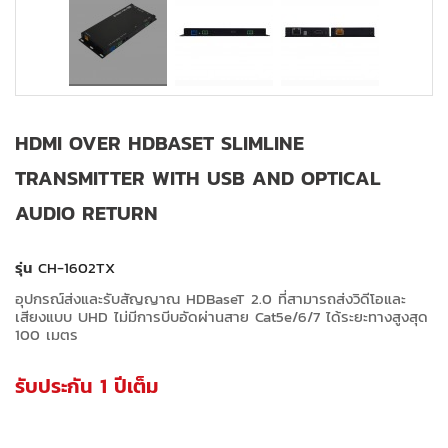
HDMI OVER HDBASET SLIMLINE
TRANSMITTER WITH USB AND OPTICAL
AUDIO RETURN
รุ่น
CH-1602TX
อุปกรณ์ส่งและรับสัญญาณ HDBaseT 2.0 ที่สามารถส่งวิดีโอและ
เสียงแบบ UHD ไม่มีการบีบอัดผ่านสาย Cat5e/6/7 ได้ระยะทางสูงสุด
100 เมตร
รับประกัน 1 ปีเต็ม