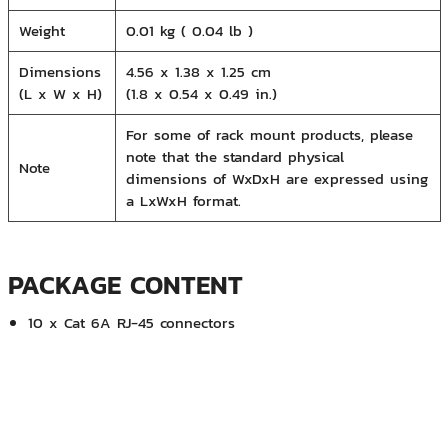
Weight
0.01 kg ( 0.04 lb )
Dimensions
4.56 x 1.38 x 1.25 cm
(L x W x H)
(1.8 x 0.54 x 0.49 in.)
For some of rack mount products, please
note that the standard physical
Note
dimensions of WxDxH are expressed using
a LxWxH format.
PACKAGE CONTENT
10 x Cat 6A RJ-45 connectors
AIS(Digital Signage Intouch Tower)
IDS Medical Systems Co.,Ltd.