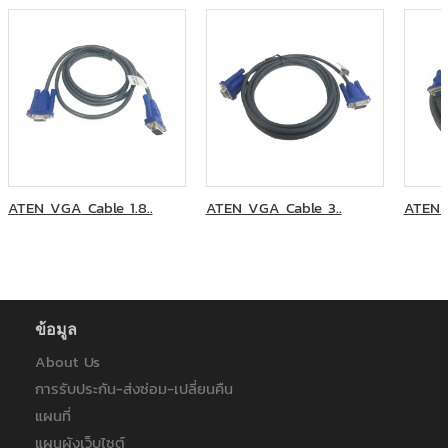
โรงพยาบาลจุฬาลงกรณ์มหาวิทยาลัย
มหาวิทยาลัยสุโขทัยธรรมาธิราช
การไฟฟ้านครหลวง
การไฟฟ้าฝ่ายผลิตแห่งประเทศไทย
การไฟฟ้าส่วนภูมิภาค
การไฟฟ้าส่วนภูมิภาคสาขาหาดใหญ่
คณะครุศาสตร์อุตสาหกรรมและเทคโนโลยี มหาวิทยาลัยเทคโนโลยี
พระจอมเกล้าธนบุรี
คณะทันตแพทยศาสตร์ จุฬาลงกรณ์มหาวิทยาลัย
ATEN VGA Cable 1.8..
ATEN VGA Cable 3..
ATEN 
คณะวิทยาการจัดการ มหาวิทยาลัยราชภัฎวไลยอลงกรณ์
คณะวิทยาศาสตร์ประยุกต์ มหาวิทยาลัยเทคโนโลยีพระจอมเกล้า
พระนครเหนือ
คณะสัตวแพทยศาสตร์ มหาวิทยาลัยเกษตรศาสตร์
คณะแพทยศาสตร์ มหาวิทยาลัยมหิดล โรงพยาบาลรามาธิบดี
บริษัท กรุงเทพโทรทัศน์และวิทยุ จำกัด
ข้อมูล
บริษัท กัลฟ์ เจพี เอ็นเอส จำกัด
About Us
บริษัท ทรัยโมทีฟ เอเซีย แปซิฟิค จำกัด
การรับประกัน-ส่งซ่อม-เปลี่ยนคืน
บริษัท พีทีที ดิจิตอล โซลูชั่น จำกัด
แผนที่
บริษัท ออโตสตอร์ จำกัด
บริษัท โซริเมะ (ประเทศไทย) จำกัด
แผนผังเว็บไซต์