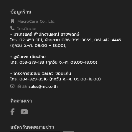
บริษัท โรงพยาบาลวิภาวดี จำกัด (มหาชน)
ภาควิชาคณะวิศวะ โยธา สถาบันเทคโนโลยีพระจอมเกล้าเจ้าคุณทหาร
ข้อมูลร้าน
ลาดกระบัง
MacroCare Co., Ltd.
ภาควิชาวิสัญญีวิทยา คณะแพทยศาสตร์ มหาวิทยาลัยเชียงใหม่
โทรติดต่อ:
มหาวิทยาลัยกรุงเทพ
• มาโครแคร์ สำนักงานใหญ่ ราชพฤกษ์
มหาวิทยาลัยมหาสารคาม
โทร. 02-459-1111, ฝ่ายขาย 086-399-3859, 061-412-4445
มหาวิทยาลัยมหิดล
(ทุกวัน จ.-ศ. 09:00 - 18:00),
มหาวิทยาลัยวลัยลักษณ์
มหาวิทยาลัยสงขลานครินทร์
• @Curve เชียงใหม่
มหาวิทยาลัยสงขลานครินทร์ วิทยาเขตหาดใหญ่
โทร. 053-273-133 (ทุกวัน จ.-ศ. 09.00-18.00)
มหาวิทยาลัยเกษตรศาสตร์ วิทยาเขตศรีราชา
• โครงการโอโซน วิลเลจ ขอนแก่น
มหาวิทยาลัยเชียงใหม่
โทร. 084-329-3516 (ทุกวัน จ.-ศ. 09.00-18.00)
มหาวิทยาลัยเทคโนโลยีราชมงคลศรีวิชัย วิทยาเขตนครศรีธรรมราช ไส
อีเมล
sales@mc.co.th
ใหญ่
มูลนิธิพันธบริกร
มูลนิธิแห่งสภาคริสตจักรในประเทศไทย
ติดตามเรา
วิทยาลัยสหวิทยาการ เกาะสมุย มหาวิทยาลัยราชภัฏสุราษฎร์ธานี
ศูนย์แพทยศาสตรศึกษาชั้นคลินิก โรงพยาบาลพุทธโสธร
สถาบันบัณฑิตศึกษาจุฬาภรณ์
สถาบันเทคโนโลยีนิวเคลียร์แห่งชาติ
สมัครรับจดหมายข่าว