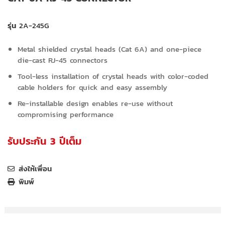
รุ่น
2A-245G
Metal shielded crystal heads (Cat 6A) and one-piece
die-cast RJ-45 connectors
Tool-less installation of crystal heads with color-coded
cable holders for quick and easy assembly
Re-installable design enables re-use without
compromising performance
รับประกัน 3 ปีเต็ม
ส่งให้เพื่อน
พิมพ์