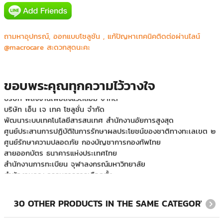
Mercure&IBIS Bangkok Siam
Phyathai 2 Hospital (BJH)
กองสื่อสาร หน่วยบัญชาการท กองสื่อสาร หน่วยบัญชาการทหาร
พัฒนาหารพัฒนา
ถามหาอุปกรณ์, ออกแบบโซลูชัน , แก้ปัญหาเทคนิคติดต่อผ่านไลน์
กองสื่อสาร หน่วยบัญชาการทหารพัฒนา
@macrocare สะดวกสุดนะคะ
คณะทันตแพทยศาสตร์ ม.ธรรมศาสตร์ ศูนย์รังสิต
คณะวิศวกรรมศาสตร์ มหาวิทยาลัยเกษตรศาตร์ วิทยาเขตศรีราชา
บริษัท ปูนซีเมนต์นครหลวง จำกัด (มหาชน)
ขอบพระคุณทุกความไว้วางใจ
บริษัท พลังงานเพื่อสิ่งแวดล้อม จำกัด
บริษัท เอ็น เจ เทค โซลูชั่น จำกัด
พัฒนาระบบเทคโนโลยีสารสนเทศ สำนักงานอัยการสูงสุด
ศูนย์ประสานการปฏิบัติในการรักษาผลประโยชน์ของชาติทางทะเลเขต ๒
ศูนย์รักษาความปลอดภัย กองบัญชาการกองทัพไทย
สายออกบัตร ธนาคารแห่งประเทศไทย
สำนักงานการทะเบียน จุฬาลงกรณ์มหาวิทยาลัย
สำนักงานคณะกรรมการการเลือกตั้ง
สำนักวิทยบริการและเทคโนโลยีสารสนเทศ มหาวิทยาลัยราชภัฏ
สวนสุนันทา
โรงพยาบาลจุฬารัตน์ หน่วยงานโทรโนโลยีสารสนเทศ
30 OTHER PRODUCTS IN THE SAME CATEGORY:
โรงเรียนวิทยาศาสตร์จุฬาภรณราชวิทยาลัย ชลบุรี
ภาควิชาออร์โทปิดิกส์ มหาวิทยาลัยเชียงใหม่