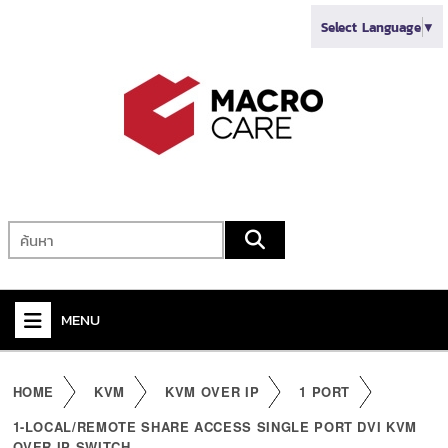
Select Language
▼
MENU
+
VIDEO
HOME
KVM
KVM OVER IP
1 PORT
+
AUDIO
1-LOCAL/REMOTE SHARE ACCESS SINGLE PORT DVI KVM
OVER IP SWITCH