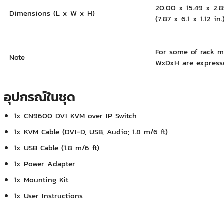
20.00 x 15.49 x 2.
Dimensions (L x W x H)
(7.87 x 6.1 x 1.12 in.
For some of rack m
Note
WxDxH are express
อุปกรณ์ในชุด
1x CN9600 DVI KVM over IP Switch
1x KVM Cable (DVI-D, USB, Audio; 1.8 m/6 ft)
1x USB Cable (1.8 m/6 ft)
1x Power Adapter
1x Mounting Kit
1x User Instructions