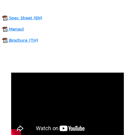
Spec Sheet (EN)
Manaul
Brochure (TH)