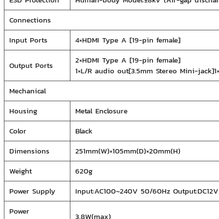
Connections
Input Ports
4×HDMI Type A [19-pin female]
2×HDMI Type A [19-pin female]
Output Ports
1×L/R audio out[3.5mm Stereo Mini-jack]1
Mechanical
Housing
Metal Enclosure
Color
Black
Dimensions
251mm(W)×105mm(D)×20mm(H)
Weight
620g
Power Supply
Input:AC100~240V 50/60Hz Output:DC12V
Power
3.8W(max)