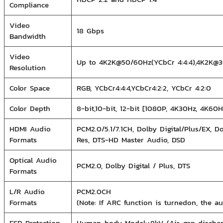
Compliance
Video
18 Gbps
Bandwidth
Video
Up to 4K2K@50/60Hz(YCbCr 4:4:4),4K2K@30
Resolution
Color Space
RGB, YCbCr4:4:4,YCbCr4:2:2, YCbCr 4:2:0
Color Depth
8-bit,10-bit, 12-bit [1080P, 4K30Hz, 4K60H
HDMI Audio
PCM2.0/5.1/7.1CH, Dolby Digital/Plus/EX, 
Formats
Res, DTS-HD Master Audio, DSD
Optical Audio
PCM2.0, Dolby Digital / Plus, DTS
Formats
L/R Audio
PCM2.0CH
Formats
(Note: If ARC function is turnedon, the au
ESD Protection
Human-body Model:±8kV (Air-gap discharg