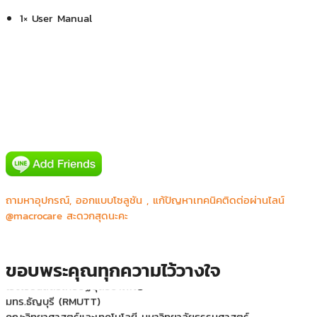
1× User Manual
สถาบันพัฒนาองค์กรชุมชน (องค์การมหาชน)
ถามหาอุปกรณ์, ออกแบบโซลูชัน , แก้ปัญหาเทคนิคติดต่อผ่านไลน์
คณะวิทยาการสารสนเทศ มหาวิทยาลัยมหาสารคาม
@macrocare สะดวกสุดนะคะ
โรงเรียนวัดราชโอรส
มหาวิทยาลัย เกษตรศาสตร์ วิทยาเขต ศรีราชา
Pullman King Power
ขอบพระคุณทุกความไว้วางใจ
โรงเรียนสตรีเศรษฐบุตรบำเพ็ญ
มทร.ธัญบุรี (RMUTT)
คณะวิทยาศาสตร์และเทคโนโลยี มหาวิทยาลัยธรรมศาสตร์