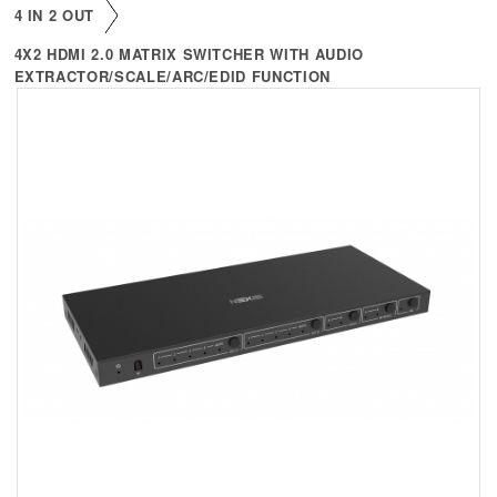
+
KVM
4 IN 2 OUT
+
4X2 HDMI 2.0 MATRIX SWITCHER WITH AUDIO
PDU
EXTRACTOR/SCALE/ARC/EDID FUNCTION
+
CONNECTIVITY
+
IOT
+
OTHER
SUPPORT
CONTACT US
ABOUT US