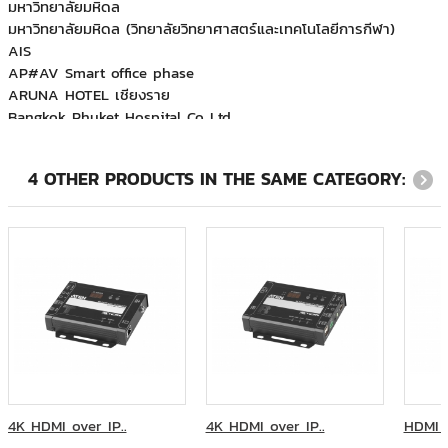
มหาวิทยาลัยมหิดล (วิทยาลัยวิทยาศาสตร์และเทคโนโลยีการกีฬา)
AIS
AP#AV Smart office phase
ARUNA HOTEL เชียงราย
Bangkok Phuket Hospital Co.,Ltd.
BLOOMBERG L.P.
Covestro(Thailand) Co.,Lt.d
CP TRUE ชั้น 30
4 OTHER PRODUCTS IN THE SAME CATEGORY:
Great China Millennium (Thailand) Co.,Ltd.
Haier Electrical Appliances (Thailand) Co., Ltd.
Hmc Polymers Co., Ltd.
Honda Automobile(Thailand) Co.,Ltd.
Integrated C4I Systems (ICS)
Kasikorn Business-Technology Group (KBTG)
KFC Lotus ระยอง
KFC Lotus ศาลายา
KGMG Phoomchai Business Advisory Ltd.
Major Bowl Group - สาขาเมกาซีนีเพล็กซ์
MEA Live
4K HDMI over IP..
4K HDMI over IP..
HDMI o
Meiji (Thai)