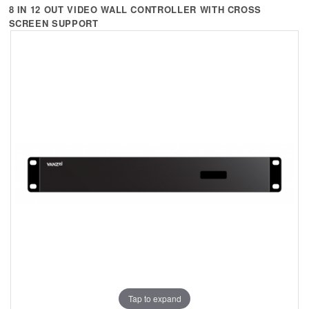
+
KVM
8 IN 12 OUT VIDEO WALL CONTROLLER WITH CROSS
SCREEN SUPPORT
+
PDU
+
CONNECTIVITY
+
IOT
+
OTHER
SUPPORT
CONTACT US
ABOUT US
Tap to expand