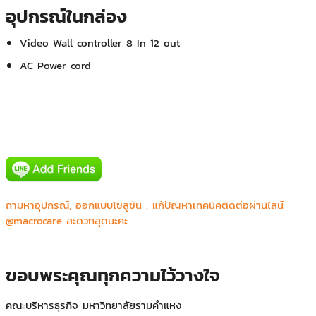
อุปกรณ์ในกล่อง
Video Wall controller 8 In 12 out
AC Power cord
IDS Medical Systems Co.,Ltd.
ถามหาอุปกรณ์, ออกแบบโซลูชัน , แก้ปัญหาเทคนิคติดต่อผ่านไลน์
Major Bowl Group
@macrocare สะดวกสุดนะคะ
ภาควิขาสูติ-นริเวชวิทยา โรงพยาบาลศิริราช
ศาลเยาวชนและครอบครัวกลาง
การไฟฟ้านครหลวง
ขอบพระคุณทุกความไว้วางใจ
การไฟฟ้าฝ่ายผลิตแห่งประเทศไทย
คณะบริหารธุรกิจ มหาวิทยาลัยรามคำแหง
มหาวิทยาลัยมหิดล