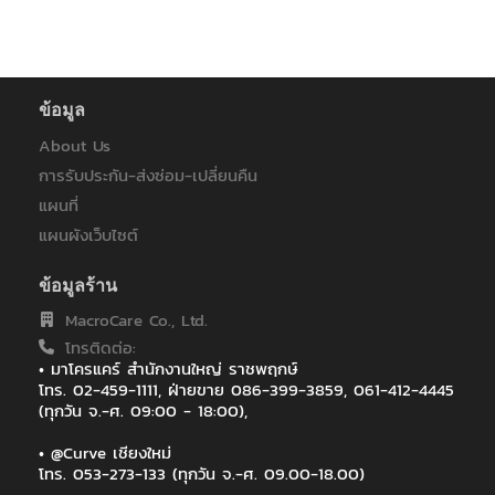
One Bangkok
P.S.FOOD
Pandora Jewelry
PTT
Reuters
ข้อมูล
Reuters Software (Thailand)
About Us
Reuters Software (Thailand) Ltd
การรับประกัน-ส่งซ่อม-เปลี่ยนคืน
SCG
Sidel South Asia- Pacific Ltd
แผนที่
SPK Factoryland
แผนผังเว็บไซต์
Thailife(บางนา)
TRUE ประชารัฐ
ข้อมูลร้าน
V. MANE FILS (THAILAND) CO., LTD.
MacroCare Co., Ltd.
กรมการทหารสื่อสาร
โทรติดต่อ:
กรมการสื่อสารและเทคโนโลยีสารสนเทศทหารเรือ
• มาโครแคร์ สำนักงานใหญ่ ราชพฤกษ์
กรมการสื่่อสารทหาร กองบัญชาการกองทัพไทย
โทร. 02-459-1111, ฝ่ายขาย 086-399-3859, 061-412-4445
กรมชลประทาน สามเสน
(ทุกวัน จ.-ศ. 09:00 - 18:00),
กรมทหารสื่อสาร-กองทัพอากาศ
กรมที่ดิน
• @Curve เชียงใหม่
กรมป่าไม้
โทร. 053-273-133 (ทุกวัน จ.-ศ. 09.00-18.00)
กรมป้องกันบางพูน