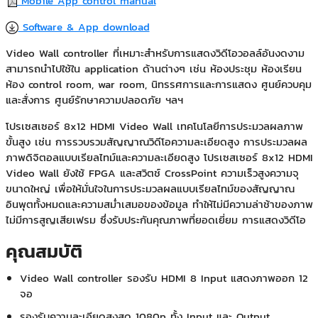
Mobile App control manual
Software & App download
Video Wall controller ที่เหมาะสำหรับการแสดงวิดีโอวอลล์อันงดงาม
สามารถนำไปใช้ใน application ด้านต่างๆ เช่น ห้องประชุม ห้องเรียน
ห้อง control room, war room, นิทรรศการและการแสดง ศูนย์ควบคุม
และสั่งการ ศูนย์รักษาความปลอดภัย ฯลฯ
โปรเซสเซอร์ 8x12 HDMI Video Wall เทคโนโลยีการประมวลผลภาพ
ขั้นสูง เช่น การรวบรวมสัญญาณวิดีโอความละเอียดสูง การประมวลผล
ภาพดิจิตอลแบบเรียลไทม์และความละเอียดสูง โปรเซสเซอร์ 8x12 HDMI
Video Wall ยังใช้ FPGA และสวิตช์ CrossPoint ความเร็วสูงความจุ
ขนาดใหญ่ เพื่อให้มั่นใจในการประมวลผลแบบเรียลไทม์ของสัญญาณ
อินพุตทั้งหมดและความสม่ำเสมอของข้อมูล ทำให้ไม่มีความล่าช้าของภาพ
ไม่มีการสูญเสียเฟรม ซึ่งรับประกันคุณภาพที่ยอดเยี่ยม การแสดงวิดีโอ
คุณสมบัติ
Video Wall controller รองรับ HDMI 8 Input แสดงภาพออก 12
จอ
รองรับความละเอียดสูงสุด 1080p ทั้ง Input และ Output