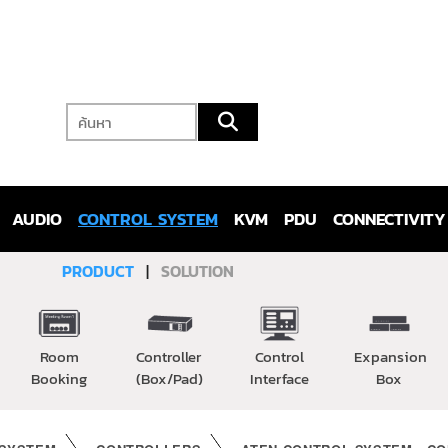
AUDIO
CONTROL SYSTEM
KVM
PDU
CONNECTIVITY
PRODUCT
|
SOLUTION
Room
Controller
Control
Expansion
Booking
(Box/Pad)
Interface
Box