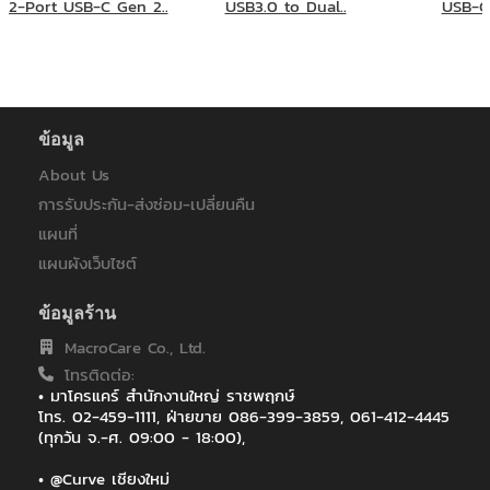
2-Port USB-C Gen 2..
USB3.0 to Dual..
USB-C 
ส.สหธารา(ไทยแลนด์)
สหกรณ์ออมทรัพย์ครูพิษณุโลก
หลักทรัพย์จัดการกองทุนแลนด์แอนด์เฮ้าส์
ห้างหุ้นส่วนจำกัด บี.พี.ไอที โซลูชั่น
โรงพยาบาลมหาราชนครราชสีมา
โรงพยาบาลราชเวชอุบลราชธานี
ข้อมูล
ไทยประกันชีวิต
About Us
ไทยประกันชีวิต : ฟิวเจอร์ ปาร์ค รังสิต
การรับประกัน-ส่งซ่อม-เปลี่ยนคืน
ไทยประกันชีวิต : เซ็นทรัลอุบล/อิมพิเรียลสำโรง
แผนที่
ไทยประกันชีวิต : เซ็นทรัลเฟสติวัล หาดใหญ่
ไทยประกันชีวิต สาขา เซ็นทรัล เฟสติวัล เชียงใหม่
แผนผังเว็บไซต์
ไทยประกันชีวิต สาขาเกาะสมุย
ไทยประกันชีวิตสาขาสกลนคร
ข้อมูลร้าน
ไปรษณีย์ไทย (สำหรับระบบ EMS)
MacroCare Co., Ltd.
โทรติดต่อ:
• มาโครแคร์ สำนักงานใหญ่ ราชพฤกษ์
โทร. 02-459-1111, ฝ่ายขาย 086-399-3859, 061-412-4445
(ทุกวัน จ.-ศ. 09:00 - 18:00),
• @Curve เชียงใหม่