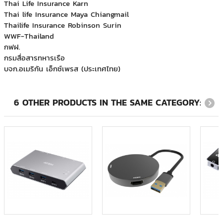
Thai life Insurance Maya Chiangmail
Thailife Insurance Robinson Surin
WWF-Thailand
กฟฝ.
กรมสื่อสารทหารเรือ
บจก.อเมริกัน เอ็กซ์เพรส (ประเทศไทย)
บริษัท ที.เอ็ม.เอส.เอ็นจิเนียริ่ง จำกัด
บริษัท บีเอ็มที แปซิฟิค จำกัด
บริษัท ฟลูอิดเอกซ์ เอเซีย จำกัด
บริษัท ภูเก็ตแฟนตาซี จำกัด (มหาชน)
6 OTHER PRODUCTS IN THE SAME CATEGORY:
บริษัท ริชพร็อพเพอร์ตี้ แอนด์ ดีเวลลอปเม้นท์ จำกัด
บริษัท สำนักกฎหมาย ดำเนิน สมเกียรติ และบุญมา จำกัด
บริษัท ออโต้โมชั่นเวิร์ค จำกัด
บริษัท อินโนเวชั่น จำกัด
บริษัท ฮามาโซ คอร์ปอเรชั่น จำกัด
บริษัท เอทีเอส จำกัด
ภูเก็ตแฟนตาซี
มหาวิทยาลัยเวสเทิร์น
ระบบขนส่งมวลชน กรุงเทพฯ (มหาชน)
วิทยุการบินแห่งประเทศไทย
ศูนย์บริการทริปเปิลที บรอดแบรด์ เบตง