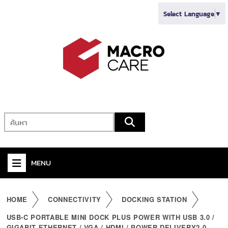
Select Language
▼
MENU
+
VIDEO
HOME
CONNECTIVITY
DOCKING STATION
+
AUDIO
USB-C PORTABLE MINI DOCK PLUS POWER WITH USB 3.0 /
GIGABIT ETHERNET / VGA / HDMI / POWER DELIVERY2.0