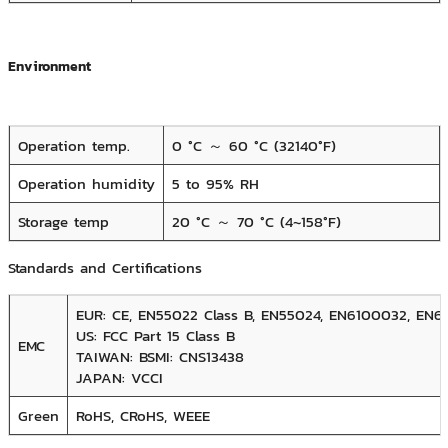
Environment
Operation temp.
0 °C ～ 60 °C (32­140°F)
Operation humidity
5 to 95% RH
Storage temp
20 °C ～ 70 °C (­4~158°F)
Standards and Certifications
EUR: CE, EN55022 Class B, EN55024, EN61000­3­2, EN61
US: FCC Part 15 Class B
EMC
TAIWAN: BSMI: CNS13438
JAPAN: VCCI
Green
RoHS, CRoHS, WEEE