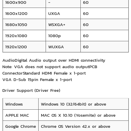
1600x900
-
60
1600x1200
UXGA
60
1680x1050
WSXGA+
60
1920x1080
1080p
60
1920x1200
WUXGA
60
AudioDigital Audio output over HDMI connectivity
Note: VGA does not support audio outputPCB
ConnectorStandard HDMI Female x 1-­port
VGA D­-Sub 15­pin Female x 1-­port
Driver Support (Driver Free)
Windows
Windows 10 (32/64­bit) or above
APPLE MAC
MAC OS X 10.10 (Yosemite) or above
Google Chrome
Chrome OS Version 42.x or above