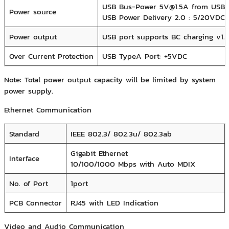
USB Bus-Power 5V@1.5A from USB 
Power source
USB Power Delivery 2.0 : 5/20VDC
Power output
USB port supports BC charging v1
Over Current Protection
USB Type­A Port: +5VDC
Note: Total power output capacity will be limited by system
power supply.
Ethernet Communication
Standard
IEEE 802.3/ 802.3u/ 802.3ab
Gigabit Ethernet
Interface
10/100/1000 Mbps with Auto MDIX
No. of Port
1­port
PCB Connector
RJ45 with LED Indication
Video and Audio Communication