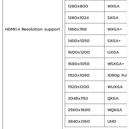
1280x800
WXGA
1280x1024
SXGA
HDMI1.4 Resolution support
1366x768
WXGA+
1400x1050
SXGA+
1600x1200
UXGA
1680x1050
WSXGA+
1920x1080
1080p Ful
1920x1200
WUXGA
2048x1152
QXGA
2560x1600
WQXGA
3840x2160
UHD