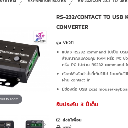
 SYSTEM
EXPANSION BOXES
RS-232/CONTACT TO US
RS-232/CONTACT TO USB
CONVERTER
รุ่น
VK211
แปลง RS232 command ไปเป็น USB K
สัญญาณไปควบคุม KVM หรือ PC ช่วย
หรือ PC ได้ผ่าน RS232 command ได
เรียกใช้รหัสคำสั่งที่เก็บไว้ได้ โดยเก็บไ
ผ่าน contact in
มีช่องต่อ USB local mouse/keyboa
ver to zoom
รับประกัน 3 ปีเต็ม
ส่งให้เพื่อน
พิมพ์