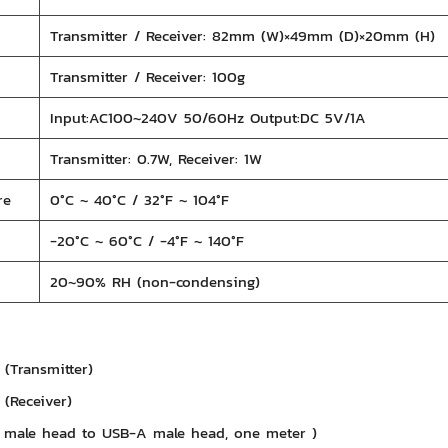
Transmitter / Receiver: 82mm (W)×49mm (D)×20mm (H)
Transmitter / Receiver: 100g
Input:AC100~240V 50/60Hz Output:DC 5V/1A
Transmitter: 0.7W, Receiver: 1W
re
0°C ~ 40°C / 32°F ~ 104°F
-20°C ~ 60°C / -4°F ~ 140°F
20~90% RH (non-condensing)
 (Transmitter)
 (Receiver)
B male head to USB-A male head, one meter )