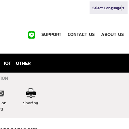
Select Language
▼
SUPPORT
CONTACT US
ABOUT US
IOT
OTHER
TION
-on
Sharing
rd