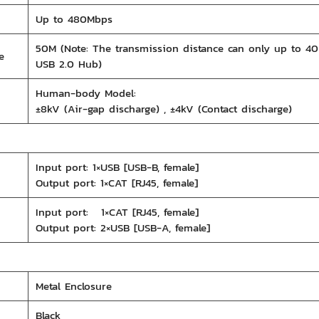
Up to 480Mbps
50M (Note: The transmission distance can only up to 4
e
USB 2.0 Hub)
Human-body Model:
±8kV (Air-gap discharge) , ±4kV (Contact discharge)
Input port: 1×USB [USB-B, female]
Output port: 1×CAT [RJ45, female]
Input port: 1×CAT [RJ45, female]
Output port: 2×USB [USB-A, female]
Metal Enclosure
Black