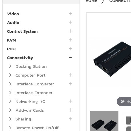
HOME
CONNECTI
Video
Audio
Control System
KVM
PDU
Connectivity
Docking Station
Computer Port
Interface Converter
Interface Extender
Networking I/O
Ho
Add-on Cards
Sharing
Remote Power On/Off