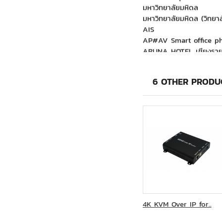
มหาวิทยาลัยมหิดล (วิทยา
AIS
AP#AV Smart office p
ARUNA HOTEL เชียงรา
Bangkok Phuket Hospita
BLOOMBERG L.P.
Covestro(Thailand) Co.,
6 OTHER PRODUC
CP TRUE ชั้น 30
Great China Millennium
Haier Electrical Applian
Hmc Polymers Co., Ltd.
Honda Automobile(Thail
Integrated C4I Systems 
Kasikorn Business-Tec
KFC Lotus ระยอง
KFC Lotus ศาลายา
KGMG Phoomchai Busin
Major Bowl Group - สาข
MEA Live
4K KVM Over IP for..
Meiji (Thai)