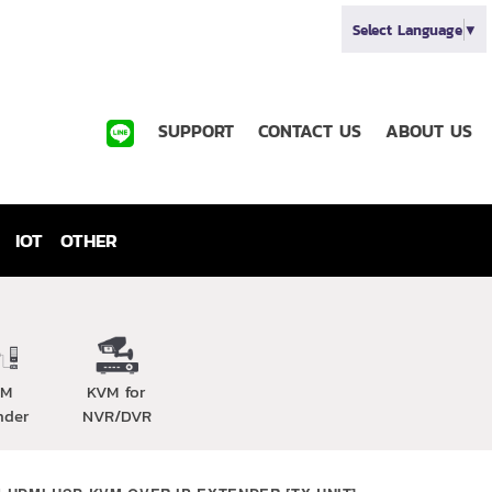
Select Language
▼
SUPPORT
CONTACT US
ABOUT US
IOT
OTHER
VM
KVM for
nder
NVR/DVR