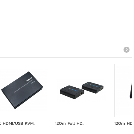
K HDMI/USB KVM..
120m Full HD..
120m HDM