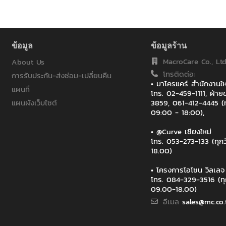
One Bangkok
P.S.FOOD
Pandora Jewelry
PTT
ข้อมูล
ข้อมูลร้าน
Reuters
Reuters Software (Thai
MacroCare Co., Ltd
About Us
Reuters Software (Thail
โทรติดต่อ:
การรับประกัน-ส่งซ่อม-เปลี่ยนคืน
SCG
• มาโครแคร์ สำนักงาน
แผนที่
Sidel South Asia- Pacif
โทร. 02-459-1111, ฝ่
SPK Factoryland
แผนผังเว็บไซต์
3859, 061-412-4445 (ท
09:00 - 18:00),
Thailife(บางนา)
TRUE ประชารัฐ
• @Curve เชียงใหม่
V. MANE FILS (THAILAN
โทร. 053-273-133 (ทุก
กรมการทหารสื่อสาร
18.00)
กรมการสื่อสารและเทคโนโ
กรมการสื่่อสารทหาร กอ
• โครงการโอโซน วิลเล
โทร. 084-329-3516 (ทุ
กรมชลประทาน สามเสน
09.00-18.00)
กรมทหารสื่อสาร-กองทัพ
อีเมล
sales@mc.co.
กรมที่ดิน
กรมป่าไม้
กรมป้องกันบางพูน