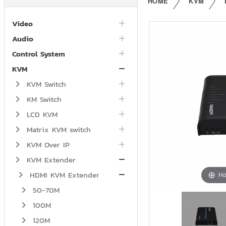
HOME
KVM
Video
Audio
Control System
KVM
KVM Switch
KM Switch
LCD KVM
Matrix KVM switch
KVM Over IP
KVM Extender
HDMI KVM Extender
Ho
50-70M
100M
120M