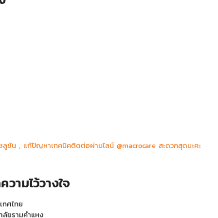
,Ltd.
ลูชัน , แก้ปัญหาเทคนิคติดต่อผ่านไลน์ @macrocare สะดวกสุดนะคะ
โรงพยาบาลศิริราช
กลาง
ความไว้วางใจ
ะเทศไทย
ยาลัยรามคำแหง