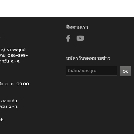
ติดตามเรา
land)
.
and) Ltd
ใหญ่ ราชพฤกษ์
ic Ltd
ายขาย 086-399-
สมัครรับจดหมายข่าว
ุกวัน จ.-ศ.
Ok
D) CO., LTD.
วัน จ.-ศ. 09.00-
ลยีสารสนเทศทหารเรือ
งบัญชาการกองทัพไทย
จ ขอนแก่น
กวัน จ.-ศ.
อากาศ
th