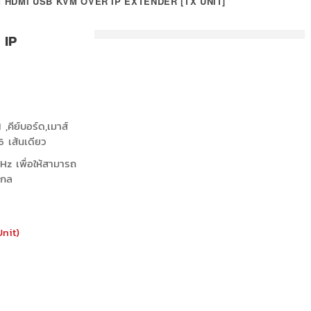
M HDMI USB KVM OVER IP EXTENDER [TX UNIT]
 IP
คีย์บอร์ด,เมาส์
 เส้นเดียว
z เพื่อให้สามารถ
ไกล
nit)