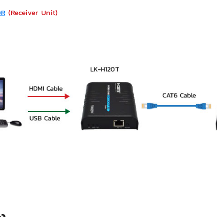
0R
(Receiver Unit)
ง