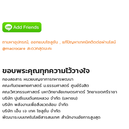
AIS(Digital Signage Intouch Tower)
IDS Medical Systems Co.,Ltd.
ถามหาอุปกรณ์, ออกแบบโซลูชัน , แก้ปัญหาเทคนิคติดต่อผ่านไลน์
Mercure&IBIS Bangkok Siam
@macrocare สะดวกสุดนะคะ
Phyathai 2 Hospital (BJH)
กองสื่อสาร หน่วยบัญชาการท กองสื่อสาร หน่วยบัญชาการทหาร
พัฒนาหารพัฒนา
ขอบพระคุณทุกความไว้วางใจ
กองสื่อสาร หน่วยบัญชาการทหารพัฒนา
คณะทันตแพทยศาสตร์ ม.ธรรมศาสตร์ ศูนย์รังสิต
คณะวิศวกรรมศาสตร์ มหาวิทยาลัยเกษตรศาตร์ วิทยาเขตศรีราชา
บริษัท ปูนซีเมนต์นครหลวง จำกัด (มหาชน)
บริษัท พลังงานเพื่อสิ่งแวดล้อม จำกัด
บริษัท เอ็น เจ เทค โซลูชั่น จำกัด
พัฒนาระบบเทคโนโลยีสารสนเทศ สำนักงานอัยการสูงสุด
ศูนย์ประสานการปฏิบัติในการรักษาผลประโยชน์ของชาติทางทะเลเขต ๒
ศูนย์รักษาความปลอดภัย กองบัญชาการกองทัพไทย