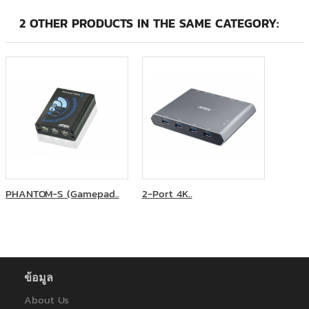
สายออกบัตร ธนาคารแห่งประเทศไทย
สำนักงานการทะเบียน จุฬาลงกรณ์มหาวิทยาลัย
2 OTHER PRODUCTS IN THE SAME CATEGORY:
สำนักงานคณะกรรมการการเลือกตั้ง
สำนักวิทยบริการและเทคโนโลยีสารสนเทศ มหาวิทยาลัยราชภัฏ
สวนสุนันทา
โรงพยาบาลจุฬารัตน์ หน่วยงานโทรโนโลยีสารสนเทศ
โรงเรียนวิทยาศาสตร์จุฬาภรณราชวิทยาลัย ชลบุรี
ภาควิชาออร์โทปิดิกส์ มหาวิทยาลัยเชียงใหม่
โรงพยาบาลจุฬาลงกรณ์มหาวิทยาลัย
มหาวิทยาลัยสุโขทัยธรรมาธิราช
การไฟฟ้านครหลวง
การไฟฟ้าฝ่ายผลิตแห่งประเทศไทย
การไฟฟ้าส่วนภูมิภาค
PHANTOM-S (Gamepad..
2-Port 4K..
การไฟฟ้าส่วนภูมิภาคสาขาหาดใหญ่
คณะครุศาสตร์อุตสาหกรรมและเทคโนโลยี มหาวิทยาลัยเทคโนโลยี
พระจอมเกล้าธนบุรี
คณะทันตแพทยศาสตร์ จุฬาลงกรณ์มหาวิทยาลัย
คณะวิทยาการจัดการ มหาวิทยาลัยราชภัฎวไลยอลงกรณ์
คณะวิทยาศาสตร์ประยุกต์ มหาวิทยาลัยเทคโนโลยีพระจอมเกล้า
ข้อมูล
พระนครเหนือ
About Us
คณะสัตวแพทยศาสตร์ มหาวิทยาลัยเกษตรศาสตร์