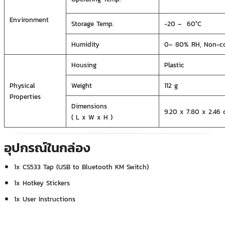
Environment
Storage Temp.
-20 – 60°C
Humidity
0– 80% RH, Non-c
Housing
Plastic
Physical
Weight
112 g
Properties
Dimensions
9.20 x 7.80 x 2.46
( L x W x H )
อุปกรณ์ในกล่อง
1x CS533 Tap (USB to Bluetooth KM Switch)
1x Hotkey Stickers
1x User Instructions