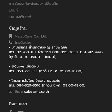
การรับประกัน-ส่งซ่อม-เปลี่ยนคืน
คณะแพทยศาสตร์ มหาวิทยาลัยมหิดล โรงพยาบาลรามาธิบดี
บริษัท กรุงเทพโทรทัศน์และวิทยุ จำกัด
แผนที่
บริษัท กัลฟ์ เจพี เอ็นเอส จำกัด
แผนผังเว็บไซต์
บริษัท ทรัยโมทีฟ เอเซีย แปซิฟิค จำกัด
บริษัท พีทีที ดิจิตอล โซลูชั่น จำกัด
ข้อมูลร้าน
บริษัท ออโตสตอร์ จำกัด
MacroCare Co., Ltd.
บริษัท โซริเมะ (ประเทศไทย) จำกัด
โทรติดต่อ:
บริษัท โรงพยาบาลวิภาวดี จำกัด (มหาชน)
• มาโครแคร์ สำนักงานใหญ่ ราชพฤกษ์
ภาควิชาคณะวิศวะ โยธา สถาบันเทคโนโลยีพระจอมเกล้าเจ้าคุณทหาร
โทร. 02-459-1111, ฝ่ายขาย 086-399-3859, 061-412-4445
ลาดกระบัง
(ทุกวัน จ.-ศ. 09:00 - 18:00),
ภาควิชาวิสัญญีวิทยา คณะแพทยศาสตร์ มหาวิทยาลัยเชียงใหม่
มหาวิทยาลัยกรุงเทพ
• @Curve เชียงใหม่
มหาวิทยาลัยมหาสารคาม
โทร. 053-273-133 (ทุกวัน จ.-ศ. 09.00-18.00)
มหาวิทยาลัยมหิดล
• โครงการโอโซน วิลเลจ ขอนแก่น
มหาวิทยาลัยวลัยลักษณ์
โทร. 084-329-3516 (ทุกวัน จ.-ศ. 09.00-18.00)
มหาวิทยาลัยสงขลานครินทร์
อีเมล
sales@mc.co.th
มหาวิทยาลัยสงขลานครินทร์ วิทยาเขตหาดใหญ่
มหาวิทยาลัยเกษตรศาสตร์ วิทยาเขตศรีราชา
มหาวิทยาลัยเชียงใหม่
ติดตามเรา
มหาวิทยาลัยเทคโนโลยีราชมงคลศรีวิชัย วิทยาเขตนครศรีธรรมราช ไส