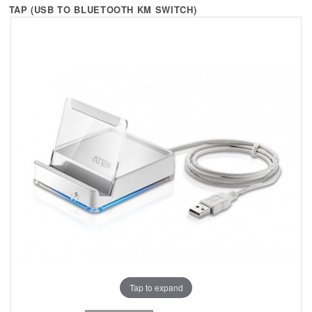
+
KVM
TAP (USB TO BLUETOOTH KM SWITCH)
+
PDU
+
CONNECTIVITY
+
IOT
+
OTHER
SUPPORT
CONTACT US
ABOUT US
Tap to expand