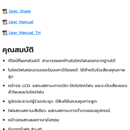
Spec Sheet
User Manual
User Manual TH
คุณสมบัติ
ดีไซน์ที่แยกส่วนได้: สามารถแยกก้านไมโครโฟนออกจากฐานได้
ไมโครโฟนคอนเดนเซอร์แบบคาร์ดิออยด์: ใช้สำหรับรับเสียงคุณภาพ
สูง
หน้าจอ LCD: แสดงสถานะการเปิด-ปิดไมโครโฟน และระดับเสียงของ
ลำโพงและไมโครโฟน
ยูนิตประธาน/ผู้ร่วมประชุม: มีฟังก์ชันควบคุมการพูด
ไฟแสดงสถานะสีเขียว: แสดงสถานะการทำงานของอุปกรณ์
หน้าจอแสดงผลภาษาอังกฤษ
อินเทอร์เฟซ RJ-45