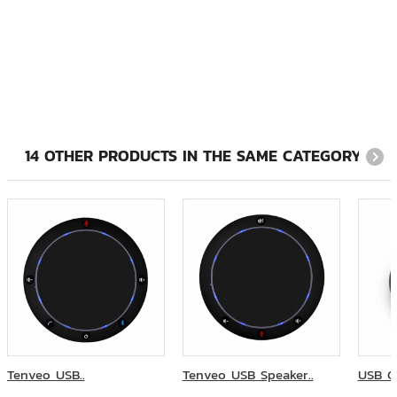
โรงพยาบาลลำปาง
สำนักงานส่งเสริมวิสาหกิจขนาดกลางและขนาดย่อม (สสว.)
มหาวิทยาลัยราชภัฏเชียงราย
14 OTHER PRODUCTS IN THE SAME CATEGORY:
Asian Institute of Technology (AIT)
สำนักงานอัยการคุ้มครองสิทธิและช่วยเหลือทางกฎหมายและการบังคับ
คดี จังหวัดพิษณุโลก
กรมทางหลวง
Tenveo USB..
Tenveo USB Speaker..
USB Co