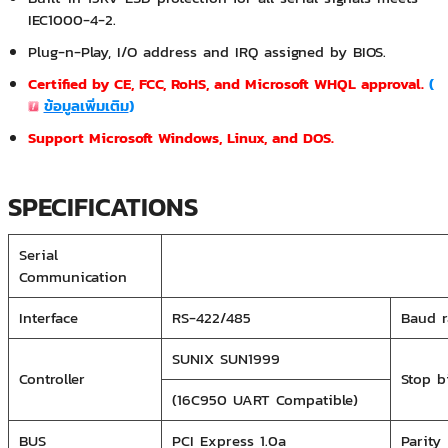
IEC1000-4-2.
Plug-n-Play, I/O address and IRQ assigned by BIOS.
Certified by CE, FCC, RoHS, and Microsoft WHQL approval.
(
ข้อมูลเพิ่มเติม
)
Support Microsoft Windows, Linux, and DOS.
SPECIFICATIONS
Serial
Communication
Interface
RS-422/485
Baud r
SUNIX SUN1999
Controller
Stop b
(16C950 UART Compatible)
BUS
PCI Express 1.0a
Parity