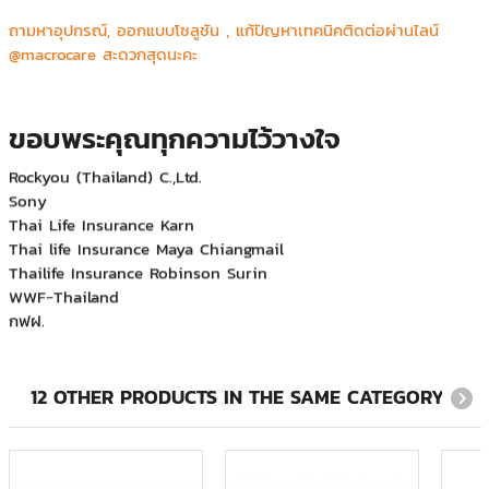
Canon prachinburi (Thailand) Ltd.
ถามหาอุปกรณ์, ออกแบบโซลูชัน , แก้ปัญหาเทคนิคติดต่อผ่านไลน์
CGS Asia Co.,Ltd.
@macrocare สะดวกสุดนะคะ
Honda R&D Asia Pacific Co.,Ltd.
JVC Kenwood
Major Bowl Group
ขอบพระคุณทุกความไว้วางใจ
Mecomb (Thailand) Limited
Rockyou (Thailand) C.,Ltd.
Sony
Thai Life Insurance Karn
Thai life Insurance Maya Chiangmail
Thailife Insurance Robinson Surin
WWF-Thailand
กฟฝ.
กรมสื่อสารทหารเรือ
บจก.อเมริกัน เอ็กซ์เพรส (ประเทศไทย)
บริษัท ที.เอ็ม.เอส.เอ็นจิเนียริ่ง จำกัด
12 OTHER PRODUCTS IN THE SAME CATEGORY:
บริษัท บีเอ็มที แปซิฟิค จำกัด
บริษัท ฟลูอิดเอกซ์ เอเซีย จำกัด
บริษัท ภูเก็ตแฟนตาซี จำกัด (มหาชน)
บริษัท ริชพร็อพเพอร์ตี้ แอนด์ ดีเวลลอปเม้นท์ จำกัด