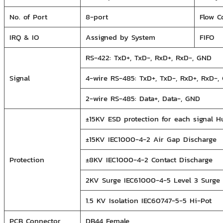
No. of Port
8-port
Flow C
IRQ & IO
Assigned by System
FIFO
RS-422: TxD+, TxD-, RxD+, RxD-, GND
Signal
4-wire RS-485: TxD+, TxD-, RxD+, RxD-,
2-wire RS-485: Data+, Data-, GND
±15KV ESD protection for each signal
±15KV IEC1000-4-2 Air Gap Discharge
Protection
±8KV IEC1000-4-2 Contact Discharge
2KV Surge IEC61000-4-5 Level 3 Surge
1.5 KV Isolation IEC60747-5-5 Hi-Pot
PCB Connector
DB44 Female