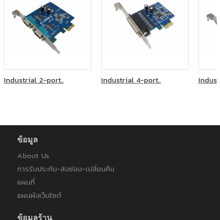
บริษัท สำนักกฎหมาย ดำเนิน สมเกียรติ และบุญมา จำกัด
บริษัท ออโต้โมชั่นเวิร์ค จำกัด
บริษัท อินโนเวชั่น จำกัด
บริษัท ฮามาโซ คอร์ปอเรชั่น จำกัด
บริษัท เอทีเอส จำกัด
ภูเก็ตแฟนตาซี
มหาวิทยาลัยเวสเทิร์น
ระบบขนส่งมวลชน กรุงเทพฯ (มหาชน)
Industrial 2-port..
Industrial 4-port..
Indust
วิทยุการบินแห่งประเทศไทย
ศูนย์บริการทริปเปิลที บรอดแบรด์ เบตง
ส.สหธารา(ไทยแลนด์)
สหกรณ์ออมทรัพย์ครูพิษณุโลก
หลักทรัพย์จัดการกองทุนแลนด์แอนด์เฮ้าส์
ข้อมูล
ห้างหุ้นส่วนจำกัด บี.พี.ไอที โซลูชั่น
โรงพยาบาลมหาราชนครราชสีมา
About Us
โรงพยาบาลราชเวชอุบลราชธานี
การรับประกัน-ส่งซ่อม-เปลี่ยนคืน
ไทยประกันชีวิต
แผนที่
ไทยประกันชีวิต : ฟิวเจอร์ ปาร์ค รังสิต
แผนผังเว็บไซต์
ไทยประกันชีวิต : เซ็นทรัลอุบล/อิมพิเรียลสำโรง
ไทยประกันชีวิต : เซ็นทรัลเฟสติวัล หาดใหญ่
ไทยประกันชีวิต สาขา เซ็นทรัล เฟสติวัล เชียงใหม่
ข้อมูลร้าน