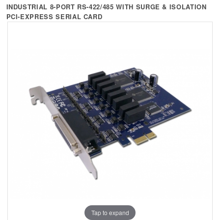
+
KVM
INDUSTRIAL 8-PORT RS-422/485 WITH SURGE & ISOLATION
PCI-EXPRESS SERIAL CARD
+
PDU
+
CONNECTIVITY
+
IOT
+
OTHER
SUPPORT
CONTACT US
ABOUT US
Tap to expand