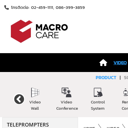
โทรติดต่อ: 02-459-1111, 086-399-3859
VIDEO
PRODUCT
|
S
Cable
Video
Video
Control
Re
Wall
Conference
System
Co
TELEPROMPTERS