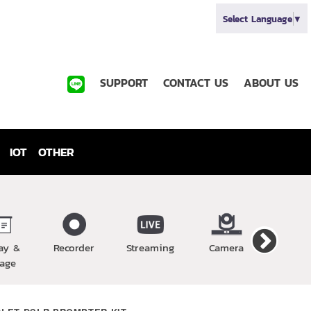
Select Language
▼
SUPPORT
CONTACT US
ABOUT US
IOT
OTHER
ay &
Recorder
Streaming
Camera
Wirel
age