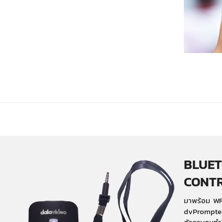
BLUET
CONT
มาพร้อม WR
dvPrompter