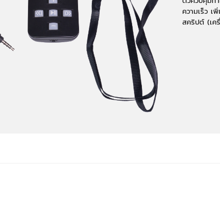
ตัวควบคุมทำ
ความเร็ว เ
สคริปต์ (เคร