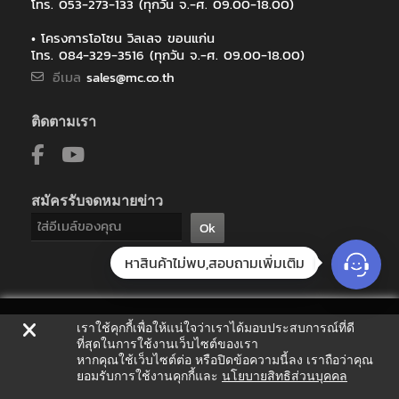
Avani Hotels Resorts
โทร. 053-273-133 (ทุกวัน จ.-ศ. 09.00-18.00)
Bangkok Bank (ธนาคารกรุงเทพ)
• โครงการโอโซน วิลเลจ ขอนแก่น
Bangkok Hotel Lotus Sukhumvit Co.,LTD.
โทร. 084-329-3516 (ทุกวัน จ.-ศ. 09.00-18.00)
Bangkok Patana School
อีเมล
sales@mc.co.th
BEM บริษัททางด่วนและรถไฟฟ้ากรุงเทพจำกัด (มหาชน)
Bluework Design and Development
Buriram United Shop (สยามสแควร์)
ติดตามเรา
C Tech Security Design Co. Ltd.
CAL-COMP ELCTRONIC ( THAILAND ) PUBLIC CO.,LTD.
Canon prachinburi (Thailand) Ltd.
CAT
สมัครรับจดหมายข่าว
Centre Point Sukhumvit Thong Lor
Ok
CHAMROEN KANPAT
CHN Industrial(Thailand)
หาสินค้าไม่พบ,สอบถามเพิ่มเติม
CJ Express
Coach Empuartier
Coach King Power(Phuket)
เราใช้คุกกี้เพื่อให้แน่ใจว่าเราได้มอบประสบการณ์ที่ดี
Connell Bros(Thailand) Co.,Ltd.
ที่สุดในการใช้งานเว็บไซต์ของเรา
CPF (Kabinburi Feed mill)
หากคุณใช้เว็บไซต์ต่อ หรือปิดข้อความนี้ลง เราถือว่าคุณ
Dextra Manufacturing Co.Ltd.
ยอมรับการใช้งานคุกกี้และ
นโยบายสิทธิส่วนบุคคล
DH Trading & Service Co.,Ltd.