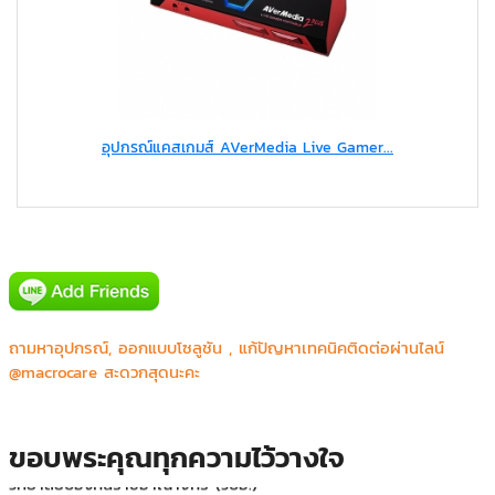
อุปกรณ์แคสเกมส์ AVerMedia Live Gamer...
Major Bowl Group
Panasonic Automotive Systems Asia Pacific Co.,Ltd.
คณะทันตแพทยศาสตร์ ม.ธรรมศาสตร์ ศูนย์รังสิต
ถามหาอุปกรณ์, ออกแบบโซลูชัน , แก้ปัญหาเทคนิคติดต่อผ่านไลน์
คณะเทคโนโลยีการเกษตร สถาบันพระจอมเกล้าเจ้าคุณทหารลาดกระบัง
@macrocare สะดวกสุดนะคะ
บริษัท ไทยประกันชีวิต จำกัด (บางใหญ่,บางบัวทอง)
ภาควิขาสูติ-นริเวชวิทยา โรงพยาบาลศิริราช
มหาวิทยาลัยเทคโนโลยราชมงคลตะวันออก วิทยาเขตบางพระ
ขอบพระคุณทุกความไว้วางใจ
วิทยาลัยป้องกันราชอาณาจักร (วปอ.)
ศูนย์ประสานการปฏิบัติในการรักษาผลประโยชน์ของชาติทางทะเลเขต ๒