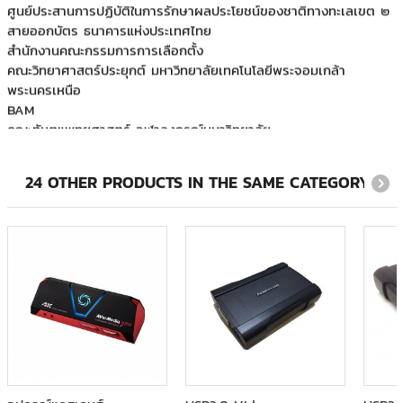
สายออกบัตร ธนาคารแห่งประเทศไทย
สำนักงานคณะกรรมการการเลือกตั้ง
คณะวิทยาศาสตร์ประยุกต์ มหาวิทยาลัยเทคโนโลยีพระจอมเกล้า
พระนครเหนือ
BAM
คณะทันตแพทยศาสตร์ จุฬาลงกรณ์มหาวิทยาลัย
คณะมนุษยศาสตร์ มหาวิทยาลัยเชียงใหม่
คณะวิศวกรรมศาสตร์ สถาบันเทคโนโลยีพระจอมเกล้าเจ้าคุณทหาร
ลาดกระบัง
24 OTHER PRODUCTS IN THE SAME CATEGORY:
คณะแพทยศาสตร์ มหาวิทยาลัยมหิดล โรงพยาบาลรามาธิบดี
บ.ดับบลิวเอ็ม ซิมูเลเตอร์
บริษัท เดอะ พิมรี่พาย จำกัด
บันยันทรี กระบี่ - รีสอร์ท
ภาควิชากุมารเวชศาสตร์เขตร้อน คณะเวชศาสตร์เขตร้อน มหาวิทยาลัย
มหิดล
มหาวิทยาลัยกรุงเทพ
มหาวิทยาลัยทักษิณ วิทยาเขตสงขลา
มหาวิทยาลัยเชียงใหม่
มูลนิธิบำเพ็ญประโยชน์ด้วยกิจกรรมทางศาสนา
มูลนิธิแห่งสภาคริสตจักรในประเทศไทย