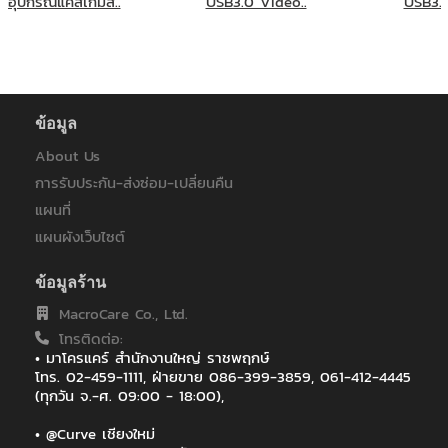
อุปกรณ์แคสเกมส์..
USB3.0 VIdeo..
USB3.0
วิทยาลัยสหวิทยาการ เกาะสมุย มหาวิทยาลัยราชภัฏสุราษฎร์ธานี
ศิริราชมูลนิธิ
สถาบันบัณฑิตศึกษาจุฬาภรณ์
สถาบันพัฒนาองค์กรชุมชน (องค์การมหาชน)
สมาคมสารพิษจากเชื้อราแห่งประเทศไทย
สำนักงานศูนย์ราชการเฉลิมพระเกียรติ 80 พรรษา
ข้อมูล
สำนักงานเขตพื้นที่การศึกษาประถมศึกษานครพนม เขต 1
About Us
โรงพยาบาลบ้านเขว้า
การรับประกัน-ส่งซ่อม-เปลี่ยนคืน
โรงเรียนสาธิตมหาวิทยาลัยเชียงใหม่
A.P.Honda สาขาเชียงใหม่
แผนที่
AA
แผนผังเว็บไซต์
AIA
AIS
ข้อมูลร้าน
Amari Watergate Bangkok
MacroCare Co., Ltd.
Amora Beach Resort Phuket | Thalang
โทรติดต่อ:
ARUNA HOTEL เชียงราย
• มาโครแคร์ สำนักงานใหญ่ ราชพฤกษ์
Asia Hotel Bangkok
โทร. 02-459-1111, ฝ่ายขาย 086-399-3859, 061-412-4445
Asia Pacific Peteochemiecal Co.,Ltd.
(ทุกวัน จ.-ศ. 09:00 - 18:00),
Asian Institute of Technology (AIT)
AstraZeneca
• @Curve เชียงใหม่