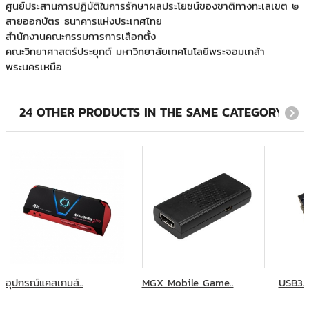
สายออกบัตร ธนาคารแห่งประเทศไทย
สำนักงานคณะกรรมการการเลือกตั้ง
คณะวิทยาศาสตร์ประยุกต์ มหาวิทยาลัยเทคโนโลยีพระจอมเกล้า
พระนครเหนือ
BAM
คณะทันตแพทยศาสตร์ จุฬาลงกรณ์มหาวิทยาลัย
คณะมนุษยศาสตร์ มหาวิทยาลัยเชียงใหม่
24 OTHER PRODUCTS IN THE SAME CATEGORY:
คณะวิศวกรรมศาสตร์ สถาบันเทคโนโลยีพระจอมเกล้าเจ้าคุณทหาร
ลาดกระบัง
คณะแพทยศาสตร์ มหาวิทยาลัยมหิดล โรงพยาบาลรามาธิบดี
บ.ดับบลิวเอ็ม ซิมูเลเตอร์
บริษัท เดอะ พิมรี่พาย จำกัด
บันยันทรี กระบี่ - รีสอร์ท
ภาควิชากุมารเวชศาสตร์เขตร้อน คณะเวชศาสตร์เขตร้อน มหาวิทยาลัย
มหิดล
มหาวิทยาลัยกรุงเทพ
มหาวิทยาลัยทักษิณ วิทยาเขตสงขลา
มหาวิทยาลัยเชียงใหม่
อุปกรณ์แคสเกมส์..
MGX Mobile Game..
USB3.0
มูลนิธิบำเพ็ญประโยชน์ด้วยกิจกรรมทางศาสนา
มูลนิธิแห่งสภาคริสตจักรในประเทศไทย