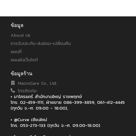
วิทยาลัยสหวิทยาการ เกาะสมุย มหาวิทยาลัยราชภัฏสุราษฎร์ธานี
ศิริราชมูลนิธิ
สถาบันบัณฑิตศึกษาจุฬาภรณ์
สถาบันพัฒนาองค์กรชุมชน (องค์การมหาชน)
ข้อมูล
สมาคมสารพิษจากเชื้อราแห่งประเทศไทย
About Us
สำนักงานศูนย์ราชการเฉลิมพระเกียรติ 80 พรรษา
การรับประกัน-ส่งซ่อม-เปลี่ยนคืน
สำนักงานเขตพื้นที่การศึกษาประถมศึกษานครพนม เขต 1
โรงพยาบาลบ้านเขว้า
แผนที่
โรงเรียนสาธิตมหาวิทยาลัยเชียงใหม่
แผนผังเว็บไซต์
A.P.Honda สาขาเชียงใหม่
AA
ข้อมูลร้าน
AIA
MacroCare Co., Ltd.
AIS
Amari Watergate Bangkok
โทรติดต่อ:
• มาโครแคร์ สำนักงานใหญ่ ราชพฤกษ์
Amora Beach Resort Phuket | Thalang
โทร. 02-459-1111, ฝ่ายขาย 086-399-3859, 061-412-4445
ARUNA HOTEL เชียงราย
(ทุกวัน จ.-ศ. 09:00 - 18:00),
Asia Hotel Bangkok
Asia Pacific Peteochemiecal Co.,Ltd.
• @Curve เชียงใหม่
Asian Institute of Technology (AIT)
โทร. 053-273-133 (ทุกวัน จ.-ศ. 09.00-18.00)
AstraZeneca