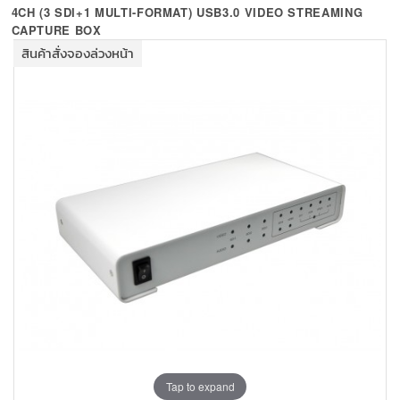
+
KVM
4CH (3 SDI+1 MULTI-FORMAT) USB3.0 VIDEO STREAMING
CAPTURE BOX
+
PDU
สินค้าสั่งจองล่วงหน้า
+
CONNECTIVITY
+
IOT
+
OTHER
SUPPORT
CONTACT US
ABOUT US
Tap to expand