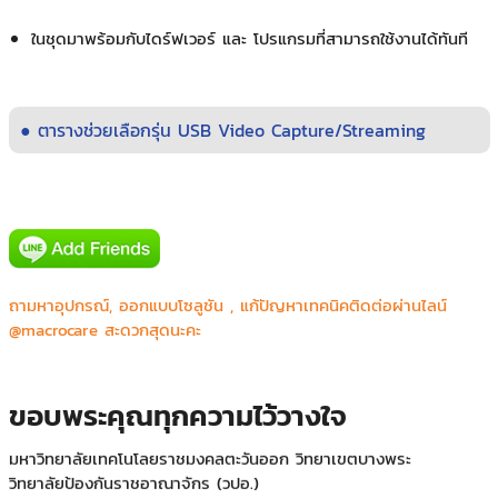
ในชุดมาพร้อมกับไดร์ฟเวอร์ และ โปรแกรมที่สามารถใช้งานได้ทันที
● ตารางช่วยเลือกรุ่น USB Video Capture/Streaming
Major Bowl Group
ถามหาอุปกรณ์, ออกแบบโซลูชัน , แก้ปัญหาเทคนิคติดต่อผ่านไลน์
Panasonic Automotive Systems Asia Pacific Co.,Ltd.
@macrocare สะดวกสุดนะคะ
คณะทันตแพทยศาสตร์ ม.ธรรมศาสตร์ ศูนย์รังสิต
คณะเทคโนโลยีการเกษตร สถาบันพระจอมเกล้าเจ้าคุณทหารลาดกระบัง
บริษัท ไทยประกันชีวิต จำกัด (บางใหญ่,บางบัวทอง)
ขอบพระคุณทุกความไว้วางใจ
ภาควิขาสูติ-นริเวชวิทยา โรงพยาบาลศิริราช
มหาวิทยาลัยเทคโนโลยราชมงคลตะวันออก วิทยาเขตบางพระ
วิทยาลัยป้องกันราชอาณาจักร (วปอ.)
ศูนย์ประสานการปฏิบัติในการรักษาผลประโยชน์ของชาติทางทะเลเขต ๒