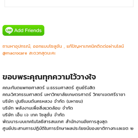
AIS(Digital Signage Intouch Tower)
IDS Medical Systems Co.,Ltd.
ถามหาอุปกรณ์, ออกแบบโซลูชัน , แก้ปัญหาเทคนิคติดต่อผ่านไลน์
Mercure&IBIS Bangkok Siam
@macrocare สะดวกสุดนะคะ
Phyathai 2 Hospital (BJH)
กองสื่อสาร หน่วยบัญชาการท กองสื่อสาร หน่วยบัญชาการทหาร
พัฒนาหารพัฒนา
ขอบพระคุณทุกความไว้วางใจ
กองสื่อสาร หน่วยบัญชาการทหารพัฒนา
คณะทันตแพทยศาสตร์ ม.ธรรมศาสตร์ ศูนย์รังสิต
คณะวิศวกรรมศาสตร์ มหาวิทยาลัยเกษตรศาตร์ วิทยาเขตศรีราชา
บริษัท ปูนซีเมนต์นครหลวง จำกัด (มหาชน)
บริษัท พลังงานเพื่อสิ่งแวดล้อม จำกัด
บริษัท เอ็น เจ เทค โซลูชั่น จำกัด
พัฒนาระบบเทคโนโลยีสารสนเทศ สำนักงานอัยการสูงสุด
ศูนย์ประสานการปฏิบัติในการรักษาผลประโยชน์ของชาติทางทะเลเขต ๒
ศูนย์รักษาความปลอดภัย กองบัญชาการกองทัพไทย
สายออกบัตร ธนาคารแห่งประเทศไทย