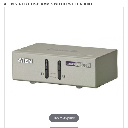
+
KVM
ATEN 2 PORT USB KVM SWITCH WITH AUDIO
+
PDU
+
CONNECTIVITY
+
IOT
+
OTHER
SUPPORT
CONTACT US
ABOUT US
Tap to expand