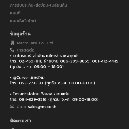
คณะแพทยศาสตร์ มหาวิทยาลัยมหิดล โรงพยาบาลรามาธิบดี
การรับประกัน-ส่งซ่อม-เปลี่ยนคืน
บริษัท กรุงเทพโทรทัศน์และวิทยุ จำกัด
แผนที่
บริษัท กัลฟ์ เจพี เอ็นเอส จำกัด
บริษัท ทรัยโมทีฟ เอเซีย แปซิฟิค จำกัด
แผนผังเว็บไซต์
บริษัท พีทีที ดิจิตอล โซลูชั่น จำกัด
บริษัท ออโตสตอร์ จำกัด
ข้อมูลร้าน
บริษัท โซริเมะ (ประเทศไทย) จำกัด
MacroCare Co., Ltd.
บริษัท โรงพยาบาลวิภาวดี จำกัด (มหาชน)
โทรติดต่อ:
ภาควิชาคณะวิศวะ โยธา สถาบันเทคโนโลยีพระจอมเกล้าเจ้าคุณทหาร
• มาโครแคร์ สำนักงานใหญ่ ราชพฤกษ์
ลาดกระบัง
โทร. 02-459-1111, ฝ่ายขาย 086-399-3859, 061-412-4445
ภาควิชาวิสัญญีวิทยา คณะแพทยศาสตร์ มหาวิทยาลัยเชียงใหม่
(ทุกวัน จ.-ศ. 09:00 - 18:00),
มหาวิทยาลัยกรุงเทพ
• @Curve เชียงใหม่
มหาวิทยาลัยมหาสารคาม
โทร. 053-273-133 (ทุกวัน จ.-ศ. 09.00-18.00)
มหาวิทยาลัยมหิดล
มหาวิทยาลัยวลัยลักษณ์
• โครงการโอโซน วิลเลจ ขอนแก่น
มหาวิทยาลัยสงขลานครินทร์
โทร. 084-329-3516 (ทุกวัน จ.-ศ. 09.00-18.00)
มหาวิทยาลัยสงขลานครินทร์ วิทยาเขตหาดใหญ่
อีเมล
sales@mc.co.th
มหาวิทยาลัยเกษตรศาสตร์ วิทยาเขตศรีราชา
มหาวิทยาลัยเชียงใหม่
ติดตามเรา
มหาวิทยาลัยเทคโนโลยีราชมงคลศรีวิชัย วิทยาเขตนครศรีธรรมราช ไส
ใหญ่