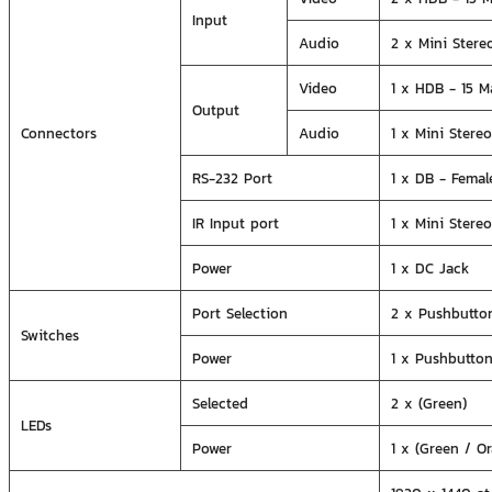
Input
Audio
2 x Mini Stere
Video
1 x HDB - 15 Ma
Output
Connectors
Audio
1 x Mini Stere
RS-232 Port
1 x DB - Female
IR Input port
1 x Mini Stereo
Power
1 x DC Jack
Port Selection
2 x Pushbutto
Switches
Power
1 x Pushbutton
Selected
2 x (Green)
LEDs
Power
1 x (Green / O