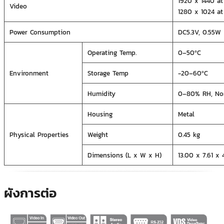
1920 x 1440 a
Video
1280 x 1024 a
Power Consumption
DC5.3V, 0.55W
Operating Temp.
0–50ºC
Environment
Storage Temp
-20–60ºC
Humidity
0–80% RH, No
Housing
Metal
Physical Properties
Weight
0.45 kg
Dimensions (L x W x H)
13.00 x 7.61 x
ผังการต่อ