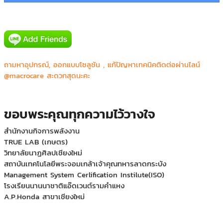
องค์การอาหารและยา (อย.)
ถามหาอุปกรณ์, ออกแบบโซลูชัน , แก้ปัญหาเทคนิคติดต่อผ่านไลน์
วิทยาเขตบาฬีศึกษาพุทธโฆส
@macrocare สะดวกสุดนะคะ
NMT (Video Conference Systems)
สถานธรรมเทียนจง
กรมควบคุมโรค
ขอบพระคุณทุกความไว้วางใจ
การท่องเที่ยวแห่งประเทศไทย (งานติดตั้งห้องประชุม)
สำนักงานกิจการพลังงาน
TRUE LAB (เกษตร)
วิทยาลัยนาฏศิลปเชียงใหม่
สถาบันเทคโนโลยีพระจอมเกล้าเจ้าคุณทหารลาดกระบัง
Management System Cerlification Instilute(ISO)
โรงเรียนนานนาชาติแอ๊ดเวนต์รามคำแหง
A.P.Honda สาขาเชียงใหม่
มหาวิทยาลัยราชภัฏเชียงใหม่
โรงเรียนสวนกุหลาบวิทยาลัย รังสิต
คณะสังคมศาสตร์ มหาวิทยาลัยเกษตรศาสตร์