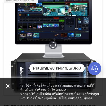
+
PDU
+
CONNECTIVITY
+
IOT
+
OTHER
SUPPORT
CONTACT US
ABOUT US
หาสินค้าไม่พบ,สอบถามเพิ่มเติม
เราใช้คุกกี้เพื่อให้แน่ใจว่าเราได้มอบประสบการณ์ที่ดี
ที่สุดในการใช้งานเว็บไซต์ของเรา
หากคุณใช้เว็บไซต์ต่อ หรือปิดข้อความนี้ลง เราถือว่าคุณ
ยอมรับการใช้งานคุกกี้และ
นโยบายสิทธิส่วนบุคคล