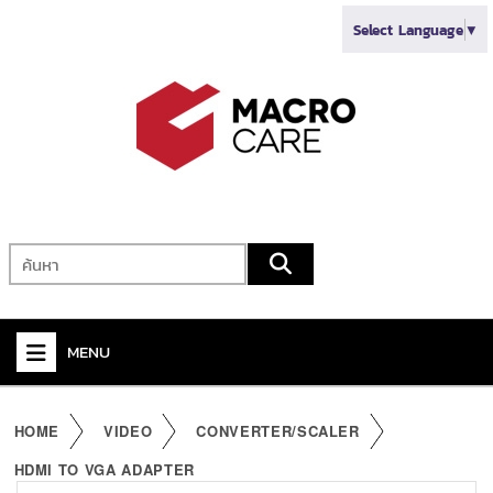
Select Language
▼
MENU
+
VIDEO
HOME
VIDEO
CONVERTER/SCALER
+
AUDIO
HDMI TO VGA ADAPTER