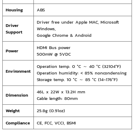
Housing
ABS
Driver free under Apple MAC, Microsoft
Driver
Windows,
Support
Google Chrome & Android
HDMI Bus power
Power
500mW @ 5VDC
Operation temp. 0 °C ～ 40 °C (32­104°F)
Environment
Operation humidity: < 85% non­condensing
Storage temp. ­10 °C ～ 85 °C (14~176°F)
46L x 22W x 13.2H mm
Dimension
Cable length: 80mm
Weight
25.8g (0.91oz)
Compliance
CE, FCC, VCCI, BSMI