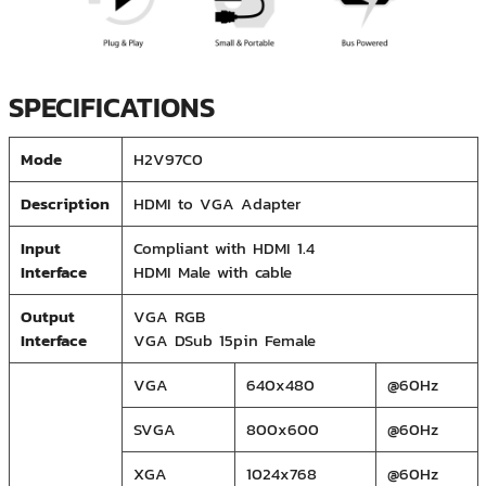
SPECIFICATIONS
Mode
H2V97C0
Description
HDMI to VGA Adapter
Input
Compliant with HDMI 1.4
Interface
HDMI Male with cable
Output
VGA RGB
Interface
VGA D­Sub 15­pin Female
VGA
640x480
@60Hz
SVGA
800x600
@60Hz
XGA
1024x768
@60Hz