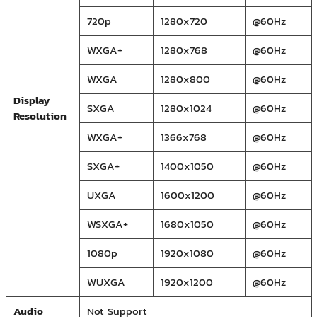
720p
1280x720
@60Hz
WXGA+
1280x768
@60Hz
WXGA
1280x800
@60Hz
Display
SXGA
1280x1024
@60Hz
Resolution
WXGA+
1366x768
@60Hz
SXGA+
1400x1050
@60Hz
UXGA
1600x1200
@60Hz
WSXGA+
1680x1050
@60Hz
1080p
1920x1080
@60Hz
WUXGA
1920x1200
@60Hz
Audio
Not Support