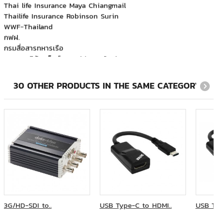
Thailife Insurance Robinson Surin
WWF-Thailand
กฟฝ.
กรมสื่อสารทหารเรือ
บจก.อเมริกัน เอ็กซ์เพรส (ประเทศไทย)
บริษัท ที.เอ็ม.เอส.เอ็นจิเนียริ่ง จำกัด
บริษัท บีเอ็มที แปซิฟิค จำกัด
บริษัท ฟลูอิดเอกซ์ เอเซีย จำกัด
30 OTHER PRODUCTS IN THE SAME CATEGORY:
บริษัท ภูเก็ตแฟนตาซี จำกัด (มหาชน)
บริษัท ริชพร็อพเพอร์ตี้ แอนด์ ดีเวลลอปเม้นท์ จำกัด
บริษัท สำนักกฎหมาย ดำเนิน สมเกียรติ และบุญมา จำกัด
บริษัท ออโต้โมชั่นเวิร์ค จำกัด
บริษัท อินโนเวชั่น จำกัด
บริษัท ฮามาโซ คอร์ปอเรชั่น จำกัด
บริษัท เอทีเอส จำกัด
ภูเก็ตแฟนตาซี
มหาวิทยาลัยเวสเทิร์น
ระบบขนส่งมวลชน กรุงเทพฯ (มหาชน)
วิทยุการบินแห่งประเทศไทย
3G/HD-SDI to..
USB Type-C to HDMI..
USB T
ศูนย์บริการทริปเปิลที บรอดแบรด์ เบตง