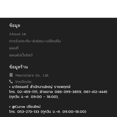
ส.สหธารา(ไทยแลนด์)
สหกรณ์ออมทรัพย์ครูพิษณุโลก
หลักทรัพย์จัดการกองทุนแลนด์แอนด์เฮ้าส์
ห้างหุ้นส่วนจำกัด บี.พี.ไอที โซลูชั่น
ข้อมูล
โรงพยาบาลมหาราชนครราชสีมา
โรงพยาบาลราชเวชอุบลราชธานี
About Us
ไทยประกันชีวิต
การรับประกัน-ส่งซ่อม-เปลี่ยนคืน
ไทยประกันชีวิต : ฟิวเจอร์ ปาร์ค รังสิต
แผนที่
ไทยประกันชีวิต : เซ็นทรัลอุบล/อิมพิเรียลสำโรง
ไทยประกันชีวิต : เซ็นทรัลเฟสติวัล หาดใหญ่
แผนผังเว็บไซต์
ไทยประกันชีวิต สาขา เซ็นทรัล เฟสติวัล เชียงใหม่
ไทยประกันชีวิต สาขาเกาะสมุย
ข้อมูลร้าน
ไทยประกันชีวิตสาขาสกลนคร
MacroCare Co., Ltd.
ไปรษณีย์ไทย (สำหรับระบบ EMS)
โทรติดต่อ:
• มาโครแคร์ สำนักงานใหญ่ ราชพฤกษ์
โทร. 02-459-1111, ฝ่ายขาย 086-399-3859, 061-412-4445
(ทุกวัน จ.-ศ. 09:00 - 18:00),
• @Curve เชียงใหม่
โทร. 053-273-133 (ทุกวัน จ.-ศ. 09.00-18.00)