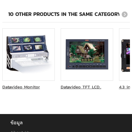
Central นครศรีธรรมราช
DTAC Paragon
10 OTHER PRODUCTS IN THE SAME CATEGORY:
Food academy
GMM
GMM Channel
GMM Grammy
Homepro
IA Financial Group
IHG Hotels & Resorts | Bangkok
Intenlink / Lenso / Synnex
InterContinental Bangkok Hotel
LOTUS
Lotus Express
Datavideo Monitor
Datavideo TFT LCD..
4.3 in
OnDemand
Online Asset Co., Ltd.
RainbowTV
Sanook TV
Smooth E
SONY
ข้อมูล
Soulmate Cinema