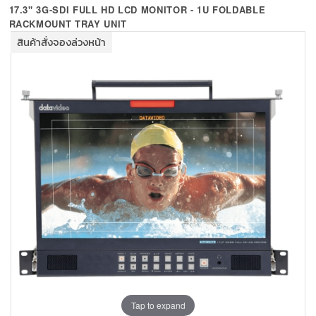
+
KVM
17.3" 3G-SDI FULL HD LCD MONITOR - 1U FOLDABLE
RACKMOUNT TRAY UNIT
+
PDU
สินค้าสั่งจองล่วงหน้า
+
CONNECTIVITY
+
IOT
+
OTHER
SUPPORT
CONTACT US
ABOUT US
Tap to expand