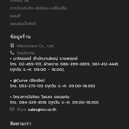
About Us
Spring news
TESCO LOTUS
การรับประกัน-ส่งซ่อม-เปลี่ยนคืน
USAID
แผนที่
กรมการข้าว
แผนผังเว็บไซต์
กรมการปกครอง
กรมการสื่อสารทหาร กองบัญชากองทัพไทย
ข้อมูลร้าน
กรมควบคุมมลพิษ
MacroCare Co., Ltd.
กรมชลประทาน
กรมชลประทาน สามเสน
โทรติดต่อ:
• มาโครแคร์ สำนักงานใหญ่ ราชพฤกษ์
กรมทรัพยากรธรณี
โทร. 02-459-1111, ฝ่ายขาย 086-399-3859, 061-412-4445
กรมทหารสื่อสาร-กองทัพอากาศ
(ทุกวัน จ.-ศ. 09:00 - 18:00),
กรมบัญชีกลาง
กรมประชาสัมพันธ์
• @Curve เชียงใหม่
กรมป้องกัน ปรับปรุงห้องบัญชการขนส่ง
โทร. 053-273-133 (ทุกวัน จ.-ศ. 09.00-18.00)
กรมพลศึกษา(ปทุมวัน)
กรมราชองครักษ์
• โครงการโอโซน วิลเลจ ขอนแก่น
โทร. 084-329-3516 (ทุกวัน จ.-ศ. 09.00-18.00)
กรมราชองค์รักษ์
กรมสนับสนุนบริการสุขภาพ
อีเมล
sales@mc.co.th
กรมสื่อสาร อินเลคทรอนิคส์
กรมสื่อสารทหารเรือ
ติดตามเรา
กรมสื่อสารอิเล็กทรอนิกส์ทหารอากาศ