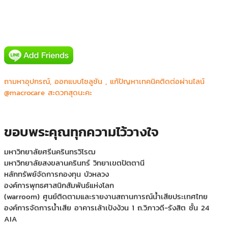
Colosseum-เกษตร นวมินทร์
คณะเทคโนโลยีการเกษตร สถาบันพระจอมเกล้าเจ้าคุณทหารลาดกระบัง
ทำเนียบรัฐบาล
ถามหาอุปกรณ์, ออกแบบโซลูชัน , แก้ปัญหาเทคนิคติดต่อผ่านไลน์
บริษัท ออนดีมานด์ เอ็ดดูเคชั่น จำกัด
@macrocare สะดวกสุดนะคะ
มหาวิทยาลัยธุรกิจบัณฑิต
สถาบันเทคโนโลยีพระจอมเกล้าเจ้าคุณทหารลาดกระบัง
สำนักส่งเสริมและฝึกอบรม มหาวิทยาลัยเกษตรศาสตร์
ขอบพระคุณทุกความไว้วางใจ
คณะทันตแพทยศาสตร์ มหาวิทยาลัยมหิดล
มหาวิทยาลัยศรีนครินทรวิโรฒ
มหาวิทยาลัยสงขลานครินทร์ วิทยาเขตปัตตานี
หลักทรัพย์จัดการกองทุน บัวหลวง
องค์การพุทธศาสนิกสัมพันธ์แห่งโลก
(warroom) ศูนย์ติดตามและรายงานสถานการณ์น้ำเสียประเทศไทย
องค์การจัดการน้ำเสีย อาคารเล้าเป้งง้วน 1 ถ.วิภาวดี-รังสิต ชั้น 24
AIA
AIA ส่วนงานเทรนนิ่ง เขตสาทร