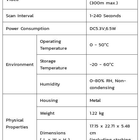
(300m max.)
Scan Interval
1-240 Seconds
Power Consumption
DC5.3V,6.5W
Operating
0 - 50°C
Temperature
Storage
Environment
-20 - 60°C
Temperature
0-80% RH, Non-
Humidity
condensing
Housing
Metal
Weight
1.22 kg
Physical
17.15 x 22.71 x 5.48
Properties
Dimensions
cm
( L x W x H )
(including stacking