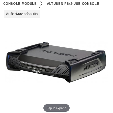
+
KVM
CONSOLE MODULE
ALTUSEN PS/2-USB CONSOLE
+
PDU
สินค้าสั่งจองล่วงหน้า
+
CONNECTIVITY
+
IOT
+
OTHER
SUPPORT
CONTACT US
ABOUT US
Tap to expand