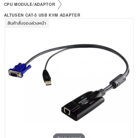
+
KVM
CPU MODULE/ADAPTOR
+
ALTUSEN CAT-5 USB KVM ADAPTER
PDU
สินค้าสั่งจองล่วงหน้า
+
CONNECTIVITY
+
IOT
+
OTHER
SUPPORT
CONTACT US
ABOUT US
Tap to expand