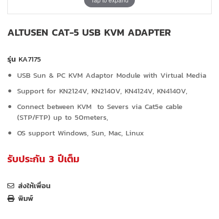
ALTUSEN CAT-5 USB KVM ADAPTER
รุ่น
KA7175
USB Sun & PC KVM Adaptor Module with Virtual Media
Support for KN2124V, KN2140V, KN4124V, KN4140V,
Connect between KVM to Severs via Cat5e cable
(STP/FTP) up to 50meters,
OS support Windows, Sun, Mac, Linux
รับประกัน 3 ปีเต็ม
ส่งให้เพื่อน
พิมพ์