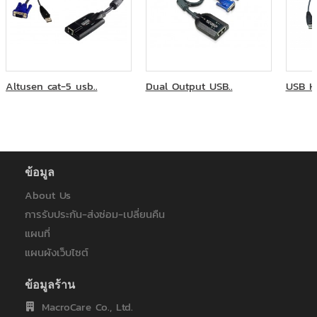
Altusen cat-5 usb..
Dual Output USB..
USB HD
ข้อมูล
About Us
การรับประกัน-ส่งซ่อม-เปลี่ยนคืน
แผนที่
แผนผังเว็บไซต์
ข้อมูลร้าน
MacroCare Co., Ltd.