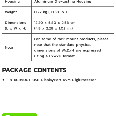
Housing
Aluminum Die-casting Housing
AIS(Digital Signage Intouch Tower)
IDS Medical Systems Co.,Ltd.
Weight
0.27 kg ( 0.59 lb )
Mercure&IBIS Bangkok Siam
Phyathai 2 Hospital (BJH)
Dimensions
12.20 x 5.80 x 2.58 cm
กองสื่อสาร หน่วยบัญชาการท กองสื่อสาร หน่วยบัญชาการทหาร
(L x W x H)
(4.8 x 2.28 x 1.02 in.)
พัฒนาหารพัฒนา
กองสื่อสาร หน่วยบัญชาการทหารพัฒนา
For some of rack mount products, please
คณะทันตแพทยศาสตร์ ม.ธรรมศาสตร์ ศูนย์รังสิต
note that the standard physical
Note
คณะวิศวกรรมศาสตร์ มหาวิทยาลัยเกษตรศาตร์ วิทยาเขตศรีราชา
dimensions of WxDxH are expressed
บริษัท ปูนซีเมนต์นครหลวง จำกัด (มหาชน)
using a LxWxH format.
บริษัท พลังงานเพื่อสิ่งแวดล้อม จำกัด
บริษัท เอ็น เจ เทค โซลูชั่น จำกัด
PACKAGE CONTENTS
พัฒนาระบบเทคโนโลยีสารสนเทศ สำนักงานอัยการสูงสุด
ศูนย์ประสานการปฏิบัติในการรักษาผลประโยชน์ของชาติทางทะเลเขต ๒
1 x KG9900T USB DisplayPort KVM DigiProcessor
ศูนย์รักษาความปลอดภัย กองบัญชาการกองทัพไทย
สายออกบัตร ธนาคารแห่งประเทศไทย
สำนักงานการทะเบียน จุฬาลงกรณ์มหาวิทยาลัย
สำนักงานคณะกรรมการการเลือกตั้ง
สำนักวิทยบริการและเทคโนโลยีสารสนเทศ มหาวิทยาลัยราชภัฏ
สวนสุนันทา
โรงพยาบาลจุฬารัตน์ หน่วยงานโทรโนโลยีสารสนเทศ