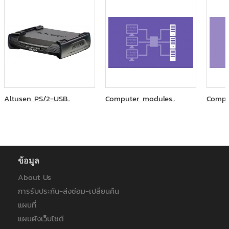
บริษัท ออโตสตอร์ จำกัด
บริษัท โซริเมะ (ประเทศไทย) จำกัด
บริษัท โรงพยาบาลวิภาวดี จำกัด (มหาชน)
ภาควิชาคณะวิศวะ โยธา สถาบันเทคโนโลยีพระจอมเกล้าเจ้าคุณทหาร
ลาดกระบัง
ภาควิชาวิสัญญีวิทยา คณะแพทยศาสตร์ มหาวิทยาลัยเชียงใหม่
มหาวิทยาลัยกรุงเทพ
มหาวิทยาลัยมหาสารคาม
มหาวิทยาลัยมหิดล
Altusen PS/2-USB..
Computer modules..
Compu
มหาวิทยาลัยวลัยลักษณ์
มหาวิทยาลัยสงขลานครินทร์
มหาวิทยาลัยสงขลานครินทร์ วิทยาเขตหาดใหญ่
มหาวิทยาลัยเกษตรศาสตร์ วิทยาเขตศรีราชา
มหาวิทยาลัยเชียงใหม่
ข้อมูล
มหาวิทยาลัยเทคโนโลยีราชมงคลศรีวิชัย วิทยาเขตนครศรีธรรมราช ไส
ใหญ่
About Us
มูลนิธิพันธบริกร
การรับประกัน-ส่งซ่อม-เปลี่ยนคืน
มูลนิธิแห่งสภาคริสตจักรในประเทศไทย
แผนที่
วิทยาลัยสหวิทยาการ เกาะสมุย มหาวิทยาลัยราชภัฏสุราษฎร์ธานี
แผนผังเว็บไซต์
ศูนย์แพทยศาสตรศึกษาชั้นคลินิก โรงพยาบาลพุทธโสธร