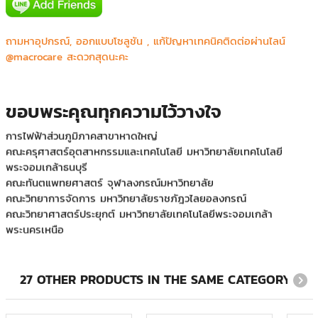
โรงเรียนวิทยาศาสตร์จุฬาภรณราชวิทยาลัย ชลบุรี
ภาควิชาออร์โทปิดิกส์ มหาวิทยาลัยเชียงใหม่
ถามหาอุปกรณ์, ออกแบบโซลูชัน , แก้ปัญหาเทคนิคติดต่อผ่านไลน์
โรงพยาบาลจุฬาลงกรณ์มหาวิทยาลัย
@macrocare สะดวกสุดนะคะ
มหาวิทยาลัยสุโขทัยธรรมาธิราช
การไฟฟ้านครหลวง
การไฟฟ้าฝ่ายผลิตแห่งประเทศไทย
ขอบพระคุณทุกความไว้วางใจ
การไฟฟ้าส่วนภูมิภาค
การไฟฟ้าส่วนภูมิภาคสาขาหาดใหญ่
คณะครุศาสตร์อุตสาหกรรมและเทคโนโลยี มหาวิทยาลัยเทคโนโลยี
พระจอมเกล้าธนบุรี
คณะทันตแพทยศาสตร์ จุฬาลงกรณ์มหาวิทยาลัย
คณะวิทยาการจัดการ มหาวิทยาลัยราชภัฎวไลยอลงกรณ์
คณะวิทยาศาสตร์ประยุกต์ มหาวิทยาลัยเทคโนโลยีพระจอมเกล้า
พระนครเหนือ
คณะสัตวแพทยศาสตร์ มหาวิทยาลัยเกษตรศาสตร์
คณะแพทยศาสตร์ มหาวิทยาลัยมหิดล โรงพยาบาลรามาธิบดี
บริษัท กรุงเทพโทรทัศน์และวิทยุ จำกัด
27 OTHER PRODUCTS IN THE SAME CATEGORY:
บริษัท กัลฟ์ เจพี เอ็นเอส จำกัด
บริษัท ทรัยโมทีฟ เอเซีย แปซิฟิค จำกัด
บริษัท พีทีที ดิจิตอล โซลูชั่น จำกัด