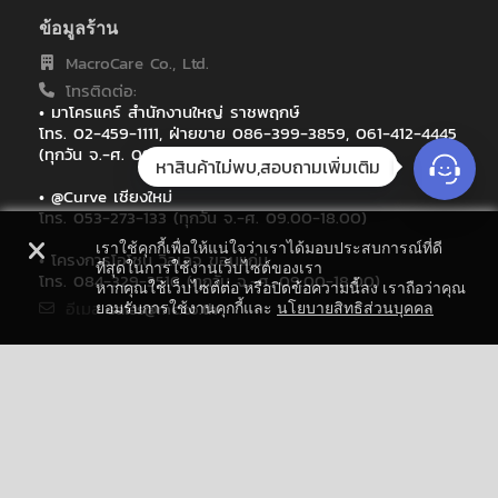
สถาบันบัณฑิตศึกษาจุฬาภรณ์
ข้อมูลร้าน
สถาบันเทคโนโลยีนิวเคลียร์แห่งชาติ
สมาคมสารพิษจากเชื้อราแห่งประเทศไทย
MacroCare Co., Ltd.
สหกรณ์เครดิตยูเนี่ยนเมืองจันท์ จำกัด
โทรติดต่อ:
สำนักการศึกษาและนวัตกรรมการเรียนรู้ มหาวิทยาลัยสงขลานครินทร์
• มาโครแคร์ สำนักงานใหญ่ ราชพฤกษ์
สำนักงานศูนย์ราชการเฉลิมพระเกียรติ 80 พรรษา
โทร. 02-459-1111, ฝ่ายขาย 086-399-3859, 061-412-4445
สำนักหอสมุด มหาวิทยาลัยเกษตรศาสตร์
(ทุกวัน จ.-ศ. 09:00 - 18:00),
หาสินค้าไม่พบ,สอบถามเพิ่มเติม
หน่วยเฉพาะกิจอโณทัย ค่ายอิงคยุทธบริหาร
• @Curve เชียงใหม่
องค์การพุทธศาสนิกสัมพันธ์แห่งโลก
โทร. 053-273-133 (ทุกวัน จ.-ศ. 09.00-18.00)
แผนกวิทยาการจัดการ มหาวิทยาลัยราชภัฎนครราชสีมา
โรงพยาบาลจุฬารัตน์
เราใช้คุกกี้เพื่อให้แน่ใจว่าเราได้มอบประสบการณ์ที่ดี
• โครงการโอโซน วิลเลจ ขอนแก่น
ที่สุดในการใช้งานเว็บไซต์ของเรา
โรงพยาบาลบ้านเขว้า
โทร. 084-329-3516 (ทุกวัน จ.-ศ. 09.00-18.00)
หากคุณใช้เว็บไซต์ต่อ หรือปิดข้อความนี้ลง เราถือว่าคุณ
โรงพยาบาลเชียงใหม่ราม
อีเมล
sales@mc.co.th
ยอมรับการใช้งานคุกกี้และ
นโยบายสิทธิส่วนบุคคล
โรงเรียนวิทยาศาสตร์จุฬาภรณราชวิทยาลัย ชลบุรี
(AOT) : ลานประชิดเครื่องบิน
ติดตามเรา
(warroom) ศูนย์ติดตามและรายงานสถานการณ์น้ำเสียประเทศไทย
องค์การจัดการน้ำเสีย อาคารเล้าเป้งง้วน 1 ถ.วิภาวดี-รังสิต ชั้น 24
0256 RTP Trunk Radio
1577 Home Shopping
สมัครรับจดหมายข่าว
27 ห้อง วลัยลักษณ์
66 Tower
Ok