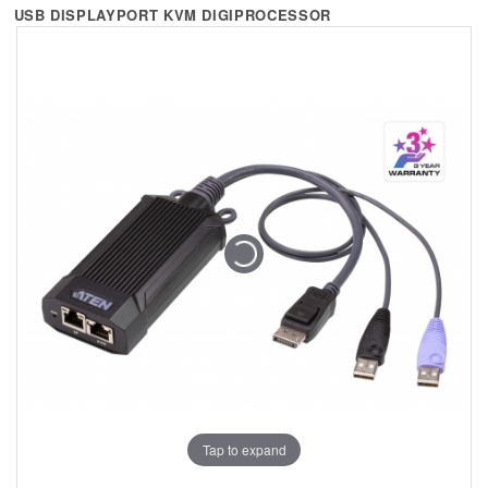
+
KVM
USB DISPLAYPORT KVM DIGIPROCESSOR
+
PDU
+
CONNECTIVITY
+
IOT
+
OTHER
SUPPORT
CONTACT US
ABOUT US
Tap to expand