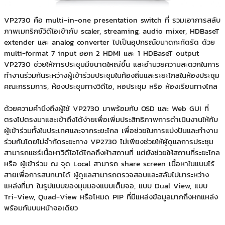
VP2730 คือ multi-in-one presentation switch ที่ รวมเอาการสลับ
ภาพเมทริกซ์วิดีโอเข้ากับ scaler, streaming, audio mixer, HDBaseT
extender และ analog converter ไปเป็นอุปกรณ์ขนาดกะทัดรัด ด้วย
multi-format 7 input ออก 2 HDMI และ 1 HDBaseT output
VP2730 ช่วยให้การประชุมมีขนาดใหญ่ขึ้น และอำนวยความสะดวกในการ
ทำงานร่วมกันระหว่างผู้เข้าร่วมประชุมในท้องถิ่นและระยะไกลในห้องประชุม
คณะกรรมการ, ห้องประชุมทางวิดีโอ, หอประชุม หรือ ห้องเรียนทางไกล
ด้วยความคำนึงถึงผู้ใช้ VP2730 มาพร้อมกับ OSD และ Web GUI ที่
ตรงไปตรงมาและเข้าถึงได้ง่ายเพื่อเพิ่มประสิทธิภาพการดำเนินงานให้กับ
ผู้เข้าร่วมทั้งในประเทศและจากระยะไกล เพื่อช่วยในการแบ่งปันและทำงาน
ร่วมกันโดยไม่จำกัดระยะทาง VP2730 ไม่เพียงช่วยให้ผู้ดูแลการประชุม
สามารถแชร์เนื้อหาวิดีโอได้ไกลถึงห้าสถานที่ แต่ยังช่วยให้สถานที่ระยะไกล
หรือ ผู้เข้าร่วม ณ จุด Local สามารถ share screen เนื้อหาในแบบไร้
สายเพื่อการสนทนาได้ ผู้ดูแลสามารถตรวจสอบและสลับไปมาระหว่าง
แหล่งที่มา ในรูปแบบของมุมมองแบบเต็มจอ, แบบ Dual View, แบบ
Tri-View, Quad-View หรือโหมด PIP ที่มีแหล่งข้อมูลมากถึงหกแหล่ง
พร้อมกันบนหน้าจอเดียว