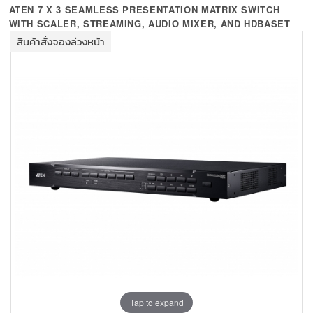
+
KVM
ATEN 7 X 3 SEAMLESS PRESENTATION MATRIX SWITCH
WITH SCALER, STREAMING, AUDIO MIXER, AND HDBASET
+
PDU
สินค้าสั่งจองล่วงหน้า
+
CONNECTIVITY
+
IOT
+
OTHER
SUPPORT
CONTACT US
ABOUT US
Tap to expand