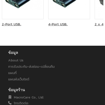
มหาวิทยาลัยสุโขทัยธรรมาธิราช
การไฟฟ้านครหลวง
การไฟฟ้าฝ่ายผลิตแห่งประเทศไทย
การไฟฟ้าส่วนภูมิภาค
การไฟฟ้าส่วนภูมิภาคสาขาหาดใหญ่
2-Port USB..
4-Port USB..
2 x 4 
คณะครุศาสตร์อุตสาหกรรมและเทคโนโลยี มหาวิทยาลัยเทคโนโลยี
พระจอมเกล้าธนบุรี
คณะทันตแพทยศาสตร์ จุฬาลงกรณ์มหาวิทยาลัย
คณะวิทยาการจัดการ มหาวิทยาลัยราชภัฎวไลยอลงกรณ์
คณะวิทยาศาสตร์ประยุกต์ มหาวิทยาลัยเทคโนโลยีพระจอมเกล้า
ข้อมูล
พระนครเหนือ
คณะสัตวแพทยศาสตร์ มหาวิทยาลัยเกษตรศาสตร์
About Us
คณะแพทยศาสตร์ มหาวิทยาลัยมหิดล โรงพยาบาลรามาธิบดี
การรับประกัน-ส่งซ่อม-เปลี่ยนคืน
บริษัท กรุงเทพโทรทัศน์และวิทยุ จำกัด
แผนที่
บริษัท กัลฟ์ เจพี เอ็นเอส จำกัด
บริษัท ทรัยโมทีฟ เอเซีย แปซิฟิค จำกัด
แผนผังเว็บไซต์
บริษัท พีทีที ดิจิตอล โซลูชั่น จำกัด
บริษัท ออโตสตอร์ จำกัด
ข้อมูลร้าน
บริษัท โซริเมะ (ประเทศไทย) จำกัด
MacroCare Co., Ltd.
บริษัท โรงพยาบาลวิภาวดี จำกัด (มหาชน)
โทรติดต่อ:
ภาควิชาคณะวิศวะ โยธา สถาบันเทคโนโลยีพระจอมเกล้าเจ้าคุณทหาร