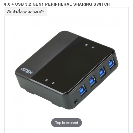
+
KVM
4 X 4 USB 3.2 GEN1 PERIPHERAL SHARING SWITCH
สินค้าสั่งจองล่วงหน้า
+
PDU
+
CONNECTIVITY
+
IOT
+
OTHER
SUPPORT
CONTACT US
ABOUT US
Tap to expand