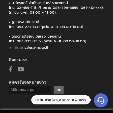
• มาโครแคร์ สำนักงานใหญ่ ราชพฤกษ์
ลาดกระบัง
โทร. 02-459-1111, ฝ่ายขาย 086-399-3859, 061-412-4445
ภาควิชาวิสัญญีวิทยา คณะแพทยศาสตร์ มหาวิทยาลัยเชียงใหม่
(ทุกวัน จ.-ศ. 09:00 - 18:00),
มหาวิทยาลัยกรุงเทพ
มหาวิทยาลัยมหาสารคาม
• @Curve เชียงใหม่
โทร. 053-273-133 (ทุกวัน จ.-ศ. 09.00-18.00)
มหาวิทยาลัยมหิดล
มหาวิทยาลัยวลัยลักษณ์
• โครงการโอโซน วิลเลจ ขอนแก่น
มหาวิทยาลัยสงขลานครินทร์
โทร. 084-329-3516 (ทุกวัน จ.-ศ. 09.00-18.00)
มหาวิทยาลัยสงขลานครินทร์ วิทยาเขตหาดใหญ่
อีเมล
sales@mc.co.th
มหาวิทยาลัยเกษตรศาสตร์ วิทยาเขตศรีราชา
มหาวิทยาลัยเชียงใหม่
ติดตามเรา
มหาวิทยาลัยเทคโนโลยีราชมงคลศรีวิชัย วิทยาเขตนครศรีธรรมราช ไส
ใหญ่
มูลนิธิพันธบริกร
มูลนิธิแห่งสภาคริสตจักรในประเทศไทย
สมัครรับจดหมายข่าว
วิทยาลัยสหวิทยาการ เกาะสมุย มหาวิทยาลัยราชภัฏสุราษฎร์ธานี
ศูนย์แพทยศาสตรศึกษาชั้นคลินิก โรงพยาบาลพุทธโสธร
Ok
สถาบันบัณฑิตศึกษาจุฬาภรณ์
สถาบันเทคโนโลยีนิวเคลียร์แห่งชาติ
หาสินค้าไม่พบ,สอบถามเพิ่มเติม
สมาคมสารพิษจากเชื้อราแห่งประเทศไทย
สหกรณ์เครดิตยูเนี่ยนเมืองจันท์ จำกัด