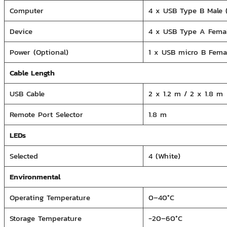
Computer
4 x USB Type B Male
Device
4 x USB Type A Fema
Power (Optional)
1 x USB micro B
Femal
Cable Length
USB Cable
2 x 1.2 m / 2 x 1.8 m
Remote Port Selector
1.8 m
LEDs
Selected
4 (White)
Environmental
Operating
Temperature
0–40°C
Storage Temperature
-20–60°C