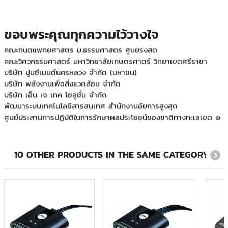
กองสื่อสาร หน่วยบัญชาการท กองสื่อสาร หน่วยบัญชาการทหาร
พัฒนาหารพัฒนา
กองสื่อสาร หน่วยบัญชาการทหารพัฒนา
ขอบพระคุณทุกความไว้วางใจ
คณะทันตแพทยศาสตร์ ม.ธรรมศาสตร์ ศูนย์รังสิต
คณะวิศวกรรมศาสตร์ มหาวิทยาลัยเกษตรศาตร์ วิทยาเขตศรีราชา
บริษัท ปูนซีเมนต์นครหลวง จำกัด (มหาชน)
บริษัท พลังงานเพื่อสิ่งแวดล้อม จำกัด
บริษัท เอ็น เจ เทค โซลูชั่น จำกัด
พัฒนาระบบเทคโนโลยีสารสนเทศ สำนักงานอัยการสูงสุด
ศูนย์ประสานการปฏิบัติในการรักษาผลประโยชน์ของชาติทางทะเลเขต ๒
ศูนย์รักษาความปลอดภัย กองบัญชาการกองทัพไทย
สายออกบัตร ธนาคารแห่งประเทศไทย
สำนักงานการทะเบียน จุฬาลงกรณ์มหาวิทยาลัย
สำนักงานคณะกรรมการการเลือกตั้ง
10 OTHER PRODUCTS IN THE SAME CATEGORY:
สำนักวิทยบริการและเทคโนโลยีสารสนเทศ มหาวิทยาลัยราชภัฏ
สวนสุนันทา
โรงพยาบาลจุฬารัตน์ หน่วยงานโทรโนโลยีสารสนเทศ
โรงเรียนวิทยาศาสตร์จุฬาภรณราชวิทยาลัย ชลบุรี
ภาควิชาออร์โทปิดิกส์ มหาวิทยาลัยเชียงใหม่
โรงพยาบาลจุฬาลงกรณ์มหาวิทยาลัย