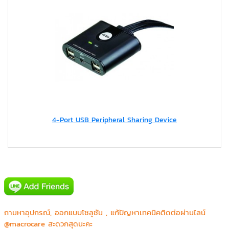
4-Port USB Peripheral Sharing Device
AIS(Digital Signage Intouch Tower)
IDS Medical Systems Co.,Ltd.
ถามหาอุปกรณ์, ออกแบบโซลูชัน , แก้ปัญหาเทคนิคติดต่อผ่านไลน์
Mercure&IBIS Bangkok Siam
@macrocare สะดวกสุดนะคะ
Phyathai 2 Hospital (BJH)